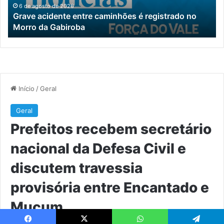
Morro
e
6 de agosto de 2026
Grave acidente entre caminhões é registrado no
da
di
Morro da Gabiroba
Gabiroba
tr
pr
en
En
e
M