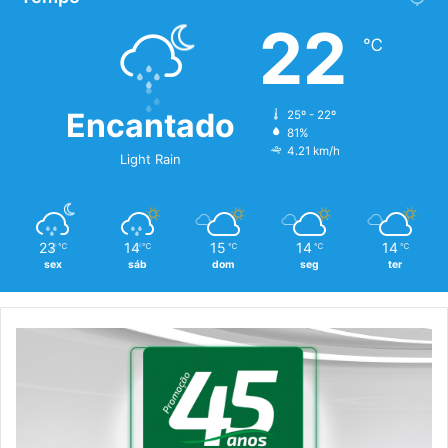
22
℃
Encantado
25º - 22º
81%
4.21 km/h
Light Rain
23
14
15
14
14
℃
℃
℃
℃
℃
sex
sáb
dom
seg
ter