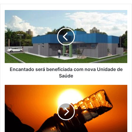
Encantado
será
beneficiada
com
nova
Unidade
de
Saúde
Encantado será beneficiada com nova Unidade de
Saúde
Região
Sul
do
País
terá
onda
de
calor