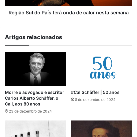
nesta
semana
Região Sul do País terá onda de calor nesta semana
Artigos relacionados
Morre o advogado e escritor
#CaliSchäffer | 50 anos
Carlos Alberto Schäffer, o
8 de dezembro de 2024
Cali, aos 80 anos
23 de dezembro de 2024