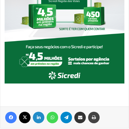
Facebook
X
Linkedin
WhatsApp
Telegram
Compartilhar via e-mail
Imprimir