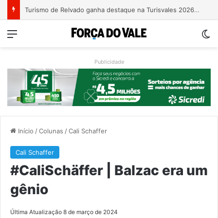
Turismo de Relvado ganha destaque na Turisvales 2026 com apresentação do Caminho da Fé e Devoção
Menu
Sw
Publicidade
Início
/
Colunas
/
Cali Schaffer
Cali Schaffer
#CaliSchäffer | Balzac era um
gênio
Última Atualização 8 de março de 2024