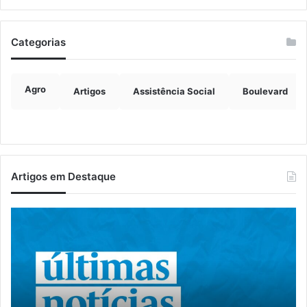
Categorias
Agro
Artigos
Assistência Social
Boulevard
Artigos em Destaque
Grave
Pr
acidente
re
entre
se
caminhões
na
é
da
registrado
De
no
Civ