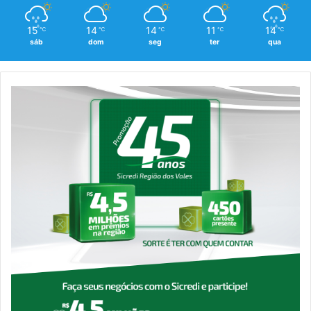
15
14
14
11
14
℃
℃
℃
℃
℃
sáb
dom
seg
ter
qua