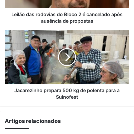
cancelado
após
ausência
Leilão das rodovias do Bloco 2 é cancelado após
de
ausência de propostas
propostas
Jacarezinho
prepara
500
kg
de
polenta
para
a
Suinofest
Jacarezinho prepara 500 kg de polenta para a
Suinofest
Artigos relacionados