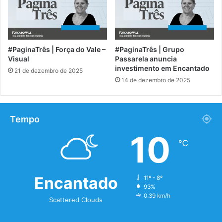
#PaginaTrês | Força do Vale –
#PaginaTrês | Grupo
Visual
Passarela anuncia
investimento em Encantado
21 de dezembro de 2025
14 de dezembro de 2025
Tempo
10
℃
Encantado
11º - 8º
93%
0.39 km/h
Scattered Clouds