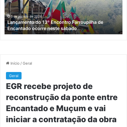
de
da
Encantado
po
ocorre
en
5 de agosto de 2026
Lançamento do 13º Encontro Farroupilha de
neste
En
Encantado ocorre neste sábado
sábado
e
M
e
vai
ini
a
co
da
ob