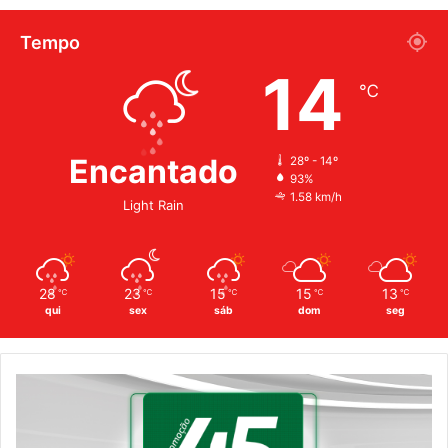
Tempo
14
℃
Encantado
28º - 14º
93%
1.58 km/h
Light Rain
28
23
15
15
13
℃
℃
℃
℃
℃
qui
sex
sáb
dom
seg