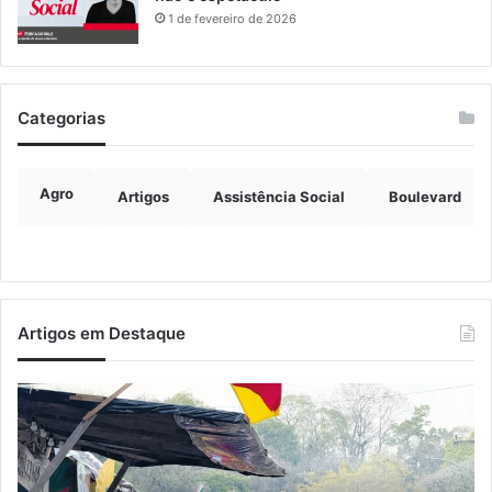
1 de fevereiro de 2026
Categorias
Agro
Artigos
Assistência Social
Boulevard
Artigos em Destaque
Lançamento
E
do
re
13º
pr
Encontro
de
Farroupilha
re