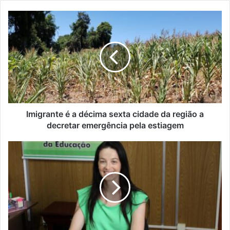
Imigrante
é
a
décima
sexta
cidade
da
região
a
decretar
Imigrante é a décima sexta cidade da região a
emergência
decretar emergência pela estiagem
pela
estiagem
Doutor
Ricardo
nomeia
nova
secretária
de
Educação