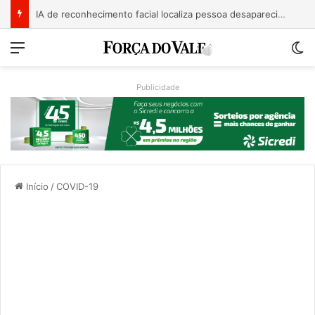
IA de reconhecimento facial localiza pessoa desaparecida há 15 anos; sistema atinge precisão de até 99%
Menu
Sw
Publicidade
Início
/
COVID-19