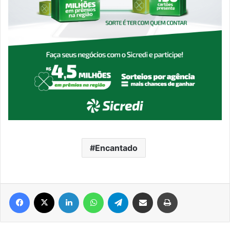
Encantado
Facebook
X
Linkedin
WhatsApp
Telegram
Compartilhar via e-mail
Imprimir