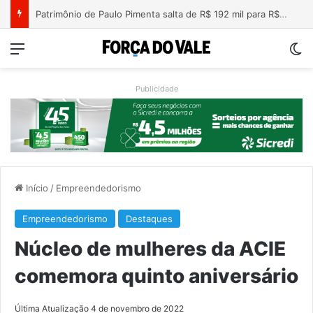
Nova lei endurece penas para crimes sexuais online contra crianças e adolescentes
Menu
Sw
Publicidade
Início
/
Empreendedorismo
Empreendedorismo
Destaques
Núcleo de mulheres da ACIE
comemora quinto aniversário
Última Atualização 4 de novembro de 2022