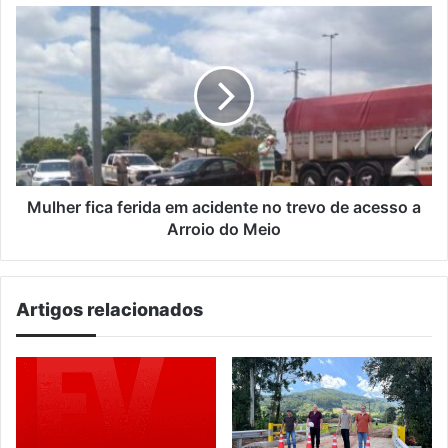
Mulher
fica
ferida
em
acidente
no
trevo
de
acesso
a
Mulher fica ferida em acidente no trevo de acesso a
Arroio
Arroio do Meio
do
Meio
Artigos relacionados