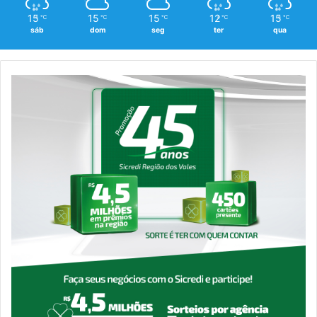
15
15
15
12
15
℃
℃
℃
℃
℃
sáb
dom
seg
ter
qua