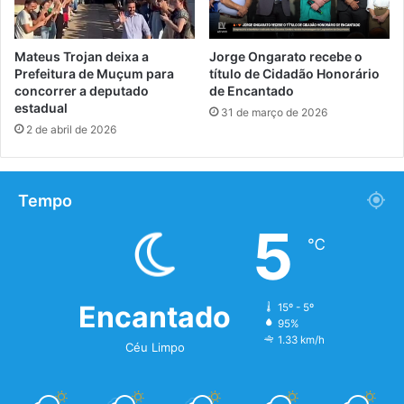
Mateus Trojan deixa a
Jorge Ongarato recebe o
Prefeitura de Muçum para
título de Cidadão Honorário
concorrer a deputado
de Encantado
estadual
31 de março de 2026
2 de abril de 2026
Tempo
5
℃
Encantado
15º - 5º
95%
1.33 km/h
Céu Limpo