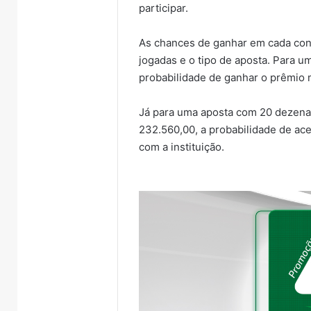
participar.
adole
crianças
e
adolescen
As chances de ganhar em cada co
jogadas e o tipo de aposta. Para u
probabilidade de ganhar o prêmio 
Já para uma aposta com 20 dezenas
232.560,00, a probabilidade de ac
com a instituição.