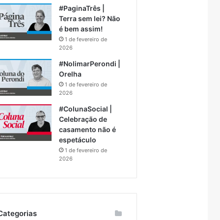
#PaginaTrês |
Terra sem lei? Não
é bem assim!
1 de fevereiro de
2026
#NolimarPerondi |
Orelha
1 de fevereiro de
2026
#ColunaSocial |
Celebração de
casamento não é
espetáculo
1 de fevereiro de
2026
Categorias