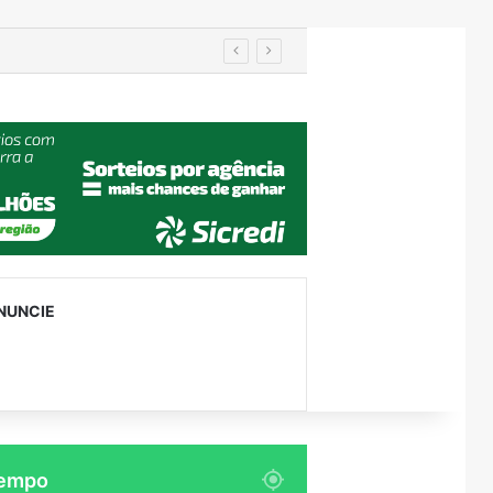
ontenegro
NUNCIE
empo