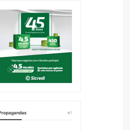
Propagandas