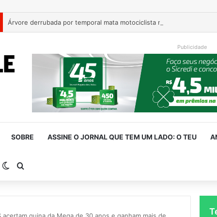
Árvore derrubada por temporal mata motociclista na ERS-124 em M
Publicidade
SOBRE
ASSINE O JORNAL QUE TEM UM LADO: O TEU
A
arra Lateral
Switch skin
Procurar por
T
 acertam quina da Mega de 30 anos e ganham mais de