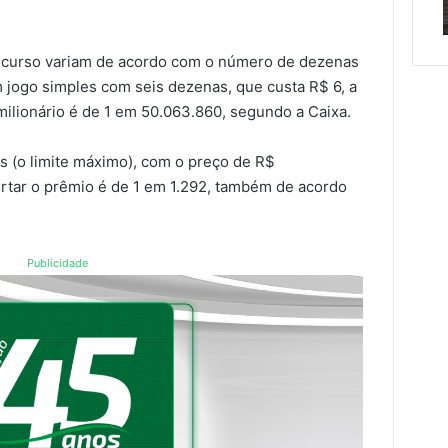
scentes
Encantado e Muçum
e
Muçum
tes
ncurso variam de acordo com o número de dezenas
m jogo simples com seis dezenas, que custa R$ 6, a
milionário é de 1 em 50.063.860, segundo a Caixa.
 (o limite máximo), com o preço de R$
ertar o prêmio é de 1 em 1.292, também de acordo
Publicidade