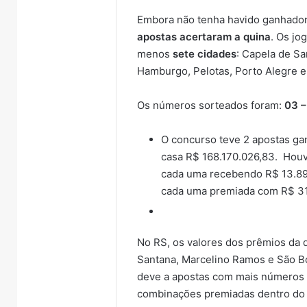
Embora não tenha havido ganhado
apostas acertaram a quina
. Os jo
menos
sete cidades
: Capela de S
Hamburgo, Pelotas, Porto Alegre e
Os números sorteados foram:
03 –
O concurso teve 2 apostas ga
casa R$ 168.170.026,83. Hou
cada uma recebendo R$ 13.89
cada uma premiada com R$ 31
No RS, os valores dos prêmios da 
Santana, Marcelino Ramos e São B
deve a apostas com mais números 
combinações premiadas dentro do