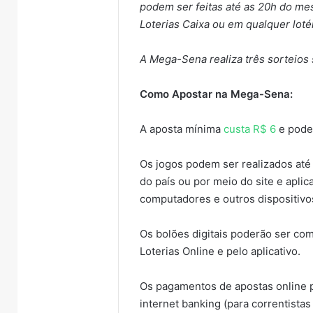
podem ser feitas até as 20h do mesm
Loterias Caixa ou em qualquer lotér
A Mega-Sena realiza três sorteios 
Como Apostar na Mega-Sena:
A aposta mínima
custa R$ 6
e pode 
Os jogos podem ser realizados até 
do país ou por meio do site e apli
Nova
computadores e outros dispositivo
lei
endurece
Os bolões digitais poderão ser co
penas
para
Loterias Online e pelo aplicativo.
7 de ag
crimes
Nova 
sexuais
Os pagamentos de apostas online po
para c
online
internet banking (para correntistas
contra
contra