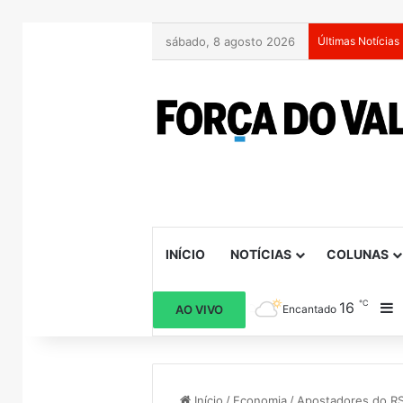
sábado, 8 agosto 2026
Últimas Notícias
INÍCIO
NOTÍCIAS
COLUNAS
℃
16
B
AO VIVO
Encantado
Início
/
Economia
/
Apostadores do RS