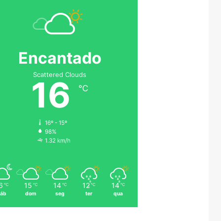
Encantado
Scattered Clouds
16
℃
16º - 15º
98%
1.32 km/h
6
15
14
12
14
℃
℃
℃
℃
℃
áb
dom
seg
ter
qua