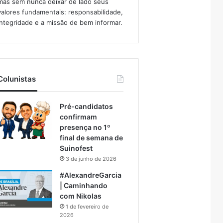
mas sem nunca deixar de lado seus
valores fundamentais: responsabilidade,
integridade e a missão de bem informar.​
Colunistas
Pré-candidatos
confirmam
presença no 1º
final de semana de
Suinofest
3 de junho de 2026
#AlexandreGarcia
| Caminhando
com Nikolas
1 de fevereiro de
2026