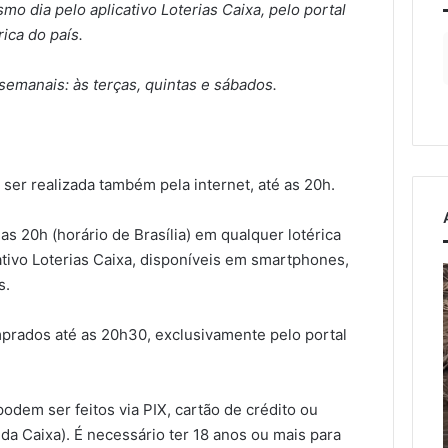
o dia pelo aplicativo Loterias Caixa, pelo portal
ica do país.
semanais: às terças, quintas e sábados.
ser realizada também pela internet, até as 20h.
as 20h (horário de Brasília) em qualquer lotérica
cativo Loterias Caixa, disponíveis em smartphones,
Confira
T
s.
os
horários
mprados até as 20h30, exclusivamente pelo portal
da
travessia
p
osto de 2026
de
lei endurece penas
7 de agosto de 2026
barco
dem ser feitos via PIX, cartão de crédito ou
rimes sexuais online
Confira os horários da
entre
t
 da Caixa). É necessário ter 18 anos ou mais para
 crianças e
travessia de barco entre
Encantado