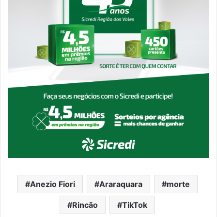
Anezio Fiori
Araraquara
morte
Rincão
TikTok