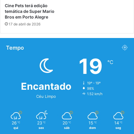
Cine Pets terá edição
temática de Super Mario
Bros em Porto Alegre
17 de abril de 2026
Tempo
19
℃
Encantado
19º - 19º
98%
1.52 km/h
Céu Limpo
26
23
20
15
14
℃
℃
℃
℃
℃
qui
sex
sáb
dom
seg