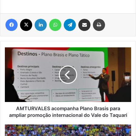
Facebook
X
Linkedin
WhatsApp
Telegram
Compartilhar via e-mail
Imprimir
AMTURVALES
acompanha
Plano
Brasis
para
ampliar
promoção
internacional
do
Vale
AMTURVALES acompanha Plano Brasis para
do
ampliar promoção internacional do Vale do Taquari
Taquari
Vini
Jr.