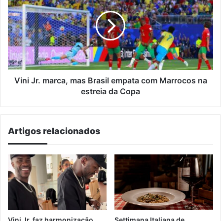
marca,
mas
Brasil
empata
com
Marrocos
na
estreia
Vini Jr. marca, mas Brasil empata com Marrocos na
da
estreia da Copa
Copa
Artigos relacionados
Vini Jr. faz harmonização
Settimana Italiana de