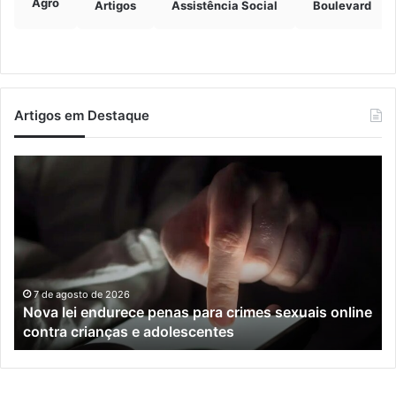
Agro
Artigos
Assistência Social
Boulevard
Artigos em Destaque
Nova
Co
lei
os
endurece
ho
penas
da
para
tr
crimes
de
sexuais
ba
online
en
7 de agosto de 2026
Nova lei endurece penas para crimes sexuais online
contra
En
contra crianças e adolescentes
crianças
e
e
M
adolescentes