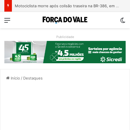
Motociclista morre após colisão traseira na BR-386, em Triunfo
Menu
Sw
Publicidade
Início
/
Destaques