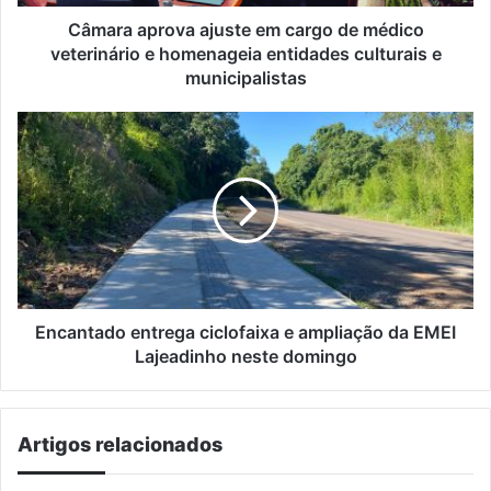
e
homenageia
Câmara aprova ajuste em cargo de médico
entidades
veterinário e homenageia entidades culturais e
culturais
municipalistas
e
municipalistas
Encantado
entrega
ciclofaixa
e
ampliação
da
EMEI
Lajeadinho
neste
domingo
Encantado entrega ciclofaixa e ampliação da EMEI
Lajeadinho neste domingo
Artigos relacionados