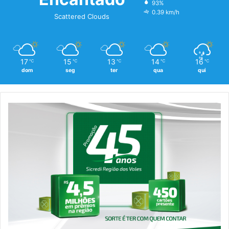
93%
0.39 km/h
Scattered Clouds
17
15
13
14
16
℃
℃
℃
℃
℃
dom
seg
ter
qua
qui