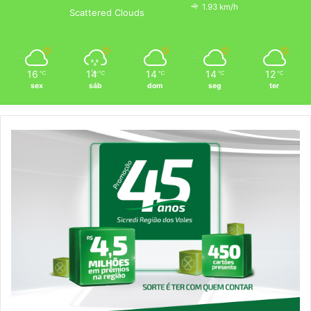
1.93 km/h
Scattered Clouds
16
14
14
14
12
℃
℃
℃
℃
℃
sex
sáb
dom
seg
ter