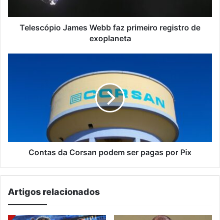
exoplaneta
Telescópio James Webb faz primeiro registro de
exoplaneta
Contas
da
Corsan
podem
ser
pagas
por
Pix
Contas da Corsan podem ser pagas por Pix
Artigos relacionados