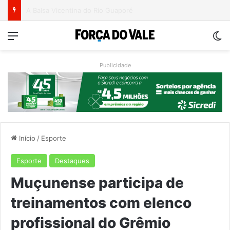
Ventos fortes deixam rastro de danos em municípios do Vale do Taquari
Menu
Sw
Publicidade
Início
/
Esporte
Esporte
Destaques
Muçunense participa de
treinamentos com elenco
profissional do Grêmio