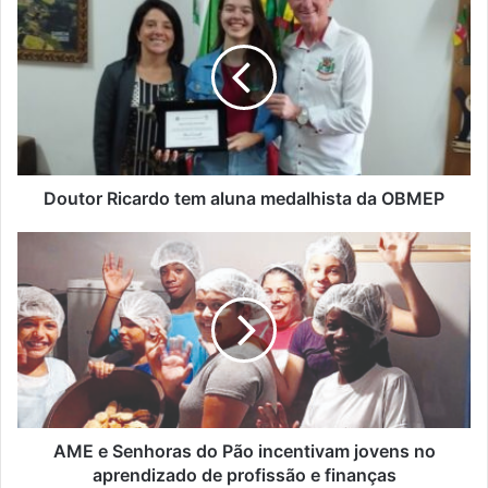
Ricardo
tem
aluna
medalhista
da
OBMEP
Doutor Ricardo tem aluna medalhista da OBMEP
AME
e
Senhoras
do
Pão
incentivam
jovens
no
aprendizado
de
AME e Senhoras do Pão incentivam jovens no
profissão
aprendizado de profissão e finanças