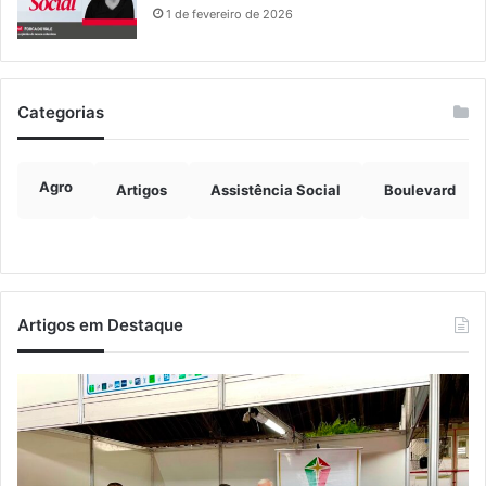
1 de fevereiro de 2026
Categorias
Agro
Artigos
Assistência Social
Boulevard
Artigos em Destaque
Turismo
Ve
de
vi
Relvado
at
ganha
Po
destaque
Al