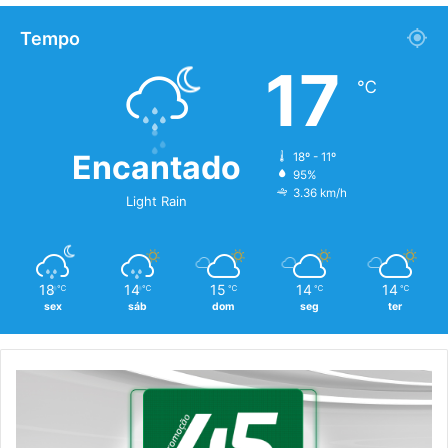
Tempo
17
℃
Encantado
18º - 11º
95%
3.36 km/h
Light Rain
18
14
15
14
14
℃
℃
℃
℃
℃
sex
sáb
dom
seg
ter