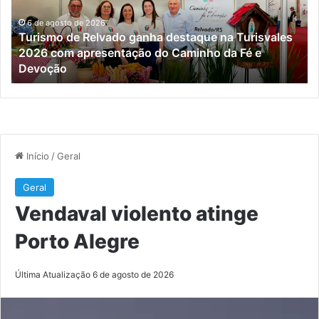
na
Turisvales
6 de agosto de 2026
Turismo de Relvado ganha destaque na Turisvales
2026
2026 com apresentação do Caminho da Fé e
com
Devoção
apresentação
do
Caminho
da
Fé
e
Devoção