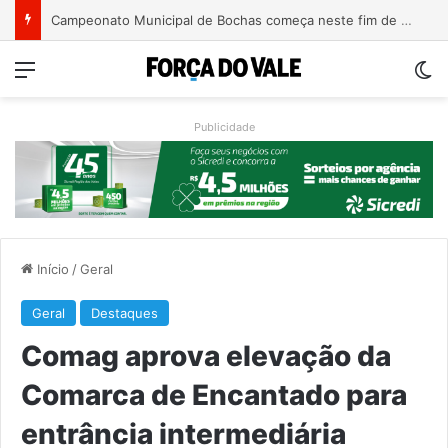
Turismo de Relvado ganha destaque na Turisvales 2026 com apresentação do Caminho da Fé e Devoção
Menu
Sw
Publicidade
Início
/
Geral
Geral
Destaques
Comag aprova elevação da
Comarca de Encantado para
entrância intermediária