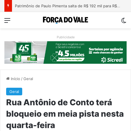
Nova lei endurece penas para crimes sexuais online contra crianças e adolescentes
Menu
Sw
Publicidade
Início
/
Geral
Geral
Rua Antônio de Conto terá
bloqueio em meia pista nesta
quarta-feira