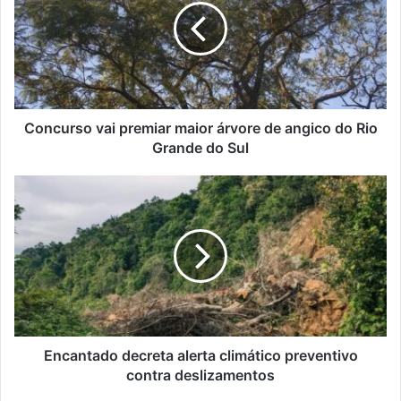
maior
árvore
de
angico
do
Rio
Grande
Concurso vai premiar maior árvore de angico do Rio
do
Grande do Sul
Sul
Encantado
decreta
alerta
climático
preventivo
contra
deslizamentos
Encantado decreta alerta climático preventivo
contra deslizamentos