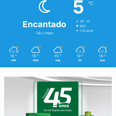
5
℃
Encantado
15º - 5º
95%
1.33 km/h
Céu Limpo
15
15
15
12
15
℃
℃
℃
℃
℃
sáb
dom
seg
ter
qua