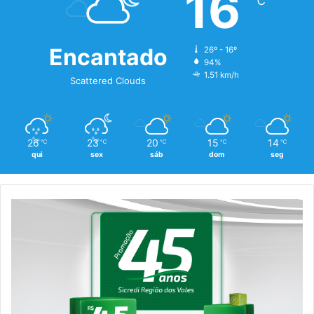
16
℃
Encantado
26º - 16º
94%
1.51 km/h
Scattered Clouds
26
23
20
15
14
℃
℃
℃
℃
℃
qui
sex
sáb
dom
seg