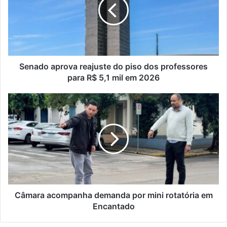
do
piso
dos
professores
para
R$
5,1
Senado aprova reajuste do piso dos professores
mil
para R$ 5,1 mil em 2026
em
2026
Câmara
acompanha
demanda
por
mini
rotatória
em
Encantado
Câmara acompanha demanda por mini rotatória em
Encantado