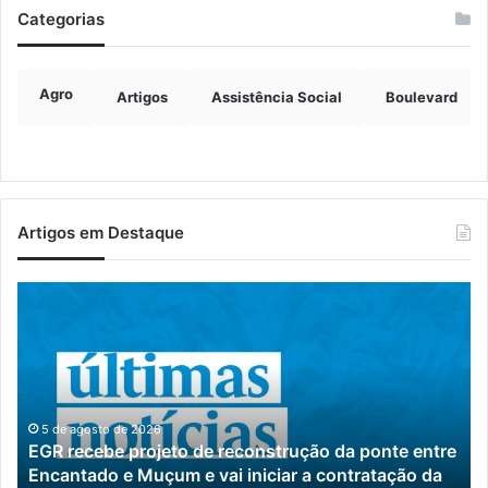
Categorias
Agro
Artigos
Assistência Social
Boulevard
Artigos em Destaque
Canil
clandestino
é
fechado
e
19
cães
tre
são
5 de agosto de 2026
a
Canil clandestino é fechado e 19 cães são
resgatados