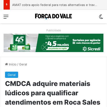
A arte de projetar o dom de cuidar
Menu
Sw
Publicidade
Início
/
Geral
Geral
CMDCA adquire materiais
lúdicos para qualificar
atendimentos em Roca Sales