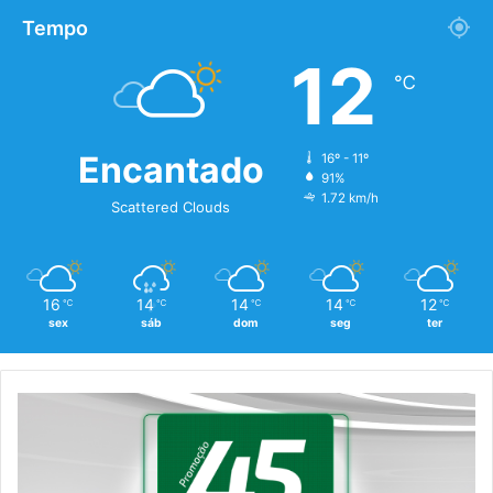
Tempo
12
℃
Encantado
16º - 11º
91%
1.72 km/h
Scattered Clouds
16
14
14
14
12
℃
℃
℃
℃
℃
sex
sáb
dom
seg
ter