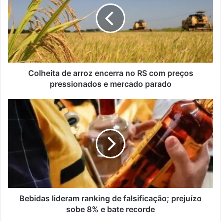
encerra
no
RS
com
preços
pressionados
e
Colheita de arroz encerra no RS com preços
mercado
pressionados e mercado parado
parado
Bebidas
lideram
ranking
de
falsificação;
prejuízo
sobe
8%
e
bate
Bebidas lideram ranking de falsificação; prejuízo
recorde
sobe 8% e bate recorde