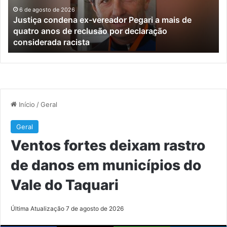
mais
e
6 de agosto de 2026
Justiça condena ex-vereador Pegari a mais de
de
mu
quatro anos de reclusão por declaração
quatro
do
considerada racista
anos
Va
de
do
reclusão
Ta
por
declaração
considerada
racista