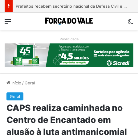
Justiça condena ex-vereador Pegari a mais de quatro anos de reclusão por declaração considerada racista
Menu
Sw
Publicidade
Início
/
Geral
Geral
CAPS realiza caminhada no
Centro de Encantado em
alusão à luta antimanicomial