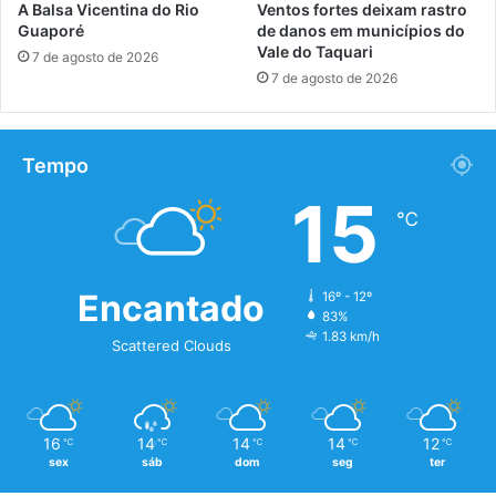
A Balsa Vicentina do Rio
Ventos fortes deixam rastro
Guaporé
de danos em municípios do
Vale do Taquari
7 de agosto de 2026
7 de agosto de 2026
Tempo
15
℃
Encantado
16º - 12º
83%
1.83 km/h
Scattered Clouds
16
14
14
14
12
℃
℃
℃
℃
℃
sex
sáb
dom
seg
ter