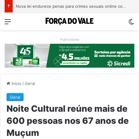
Trump assina novos decretos para restringir cidadania por nascimento nos EUA
Menu
Sw
Publicidade
Início
/
Geral
Geral
Noite Cultural reúne mais de
600 pessoas nos 67 anos de
Muçum