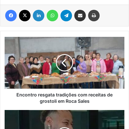
Facebook
X
Linkedin
WhatsApp
Telegram
Compartilhar via e-mail
Imprimir
Encontro
resgata
tradições
com
receitas
de
grostoli
em
Roca
Sales
Encontro resgata tradições com receitas de
grostoli em Roca Sales
Neymar
tem
lesão