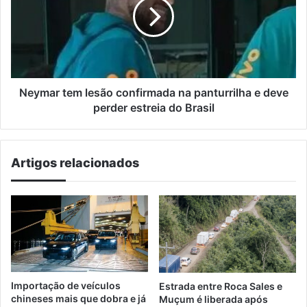
confirmada
na
panturrilha
e
deve
perder
estreia
Neymar tem lesão confirmada na panturrilha e deve
do
perder estreia do Brasil
Brasil
Artigos relacionados
Importação de veículos
Estrada entre Roca Sales e
chineses mais que dobra e já
Muçum é liberada após