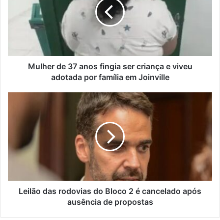
anos
fingia
ser
criança
e
viveu
adotada
Mulher de 37 anos fingia ser criança e viveu
por
adotada por família em Joinville
família
em
Leilão
Joinville
das
rodovias
do
Bloco
2
é
cancelado
após
ausência
Leilão das rodovias do Bloco 2 é cancelado após
de
ausência de propostas
propostas