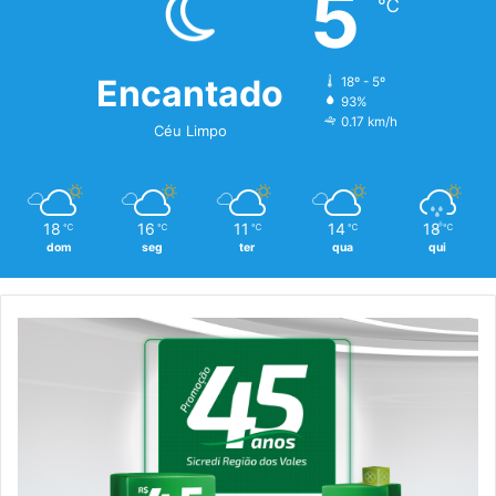
5
℃
Encantado
18º - 5º
93%
0.17 km/h
Céu Limpo
18
16
11
14
18
℃
℃
℃
℃
℃
dom
seg
ter
qua
qui