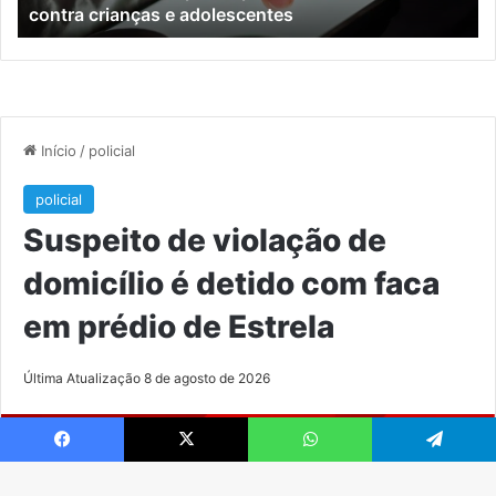
contra crianças e adolescentes
crianças
e
e
M
adolescentes
Facebook
X
WhatsApp
Telegram