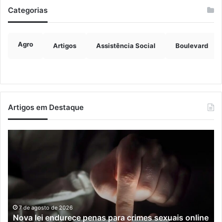
Categorias
Agro
Artigos
Assistência Social
Boulevard
Artigos em Destaque
Nova
Co
lei
os
endurece
ho
penas
da
para
tr
crimes
de
sexuais
ba
online
en
7 de agosto de 2026
Nova lei endurece penas para crimes sexuais online
contra
En