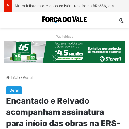
Motociclista morre após colisão traseira na BR-386, em Triunfo
Menu
Sw
Publicidade
Início
/
Geral
Geral
Encantado e Relvado
acompanham assinatura
para início das obras na ERS-