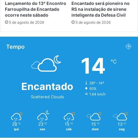
Lançamento do 13º Encontro
Encantado será pioneiro no
Farroupilha de Encantado
RS na instalação de sirene
ocorre neste sábado
inteligente da Defesa Civil
5 de agosto de 2026
5 de agosto de 2026
Tempo
14
℃
Encantado
28º - 14º
93%
1.64 km/h
Scattered Clouds
28
23
15
15
13
℃
℃
℃
℃
℃
qui
sex
sáb
dom
seg