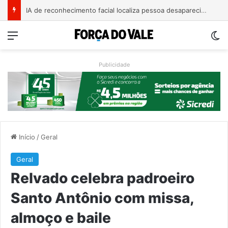
IA de reconhecimento facial localiza pessoa desaparecida há 15 anos; sistema atinge precisão de até 99%
Menu
Sw
Publicidade
Início
/
Geral
Geral
Relvado celebra padroeiro
Santo Antônio com missa,
almoço e baile