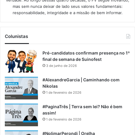
verdade. Ao longo dessas quatro décadas, o FV segue inovando,
mas sem nunca deixar de lado seus valores fundamentais:
responsabilidade, integridade e a missão de bem informar.​
Colunistas
Pré-candidatos confirmam presença no 1º
final de semana de Suinofest
3 de junho de 2026
#AlexandreGarcia | Caminhando com
Nikolas
1 de fevereiro de 2026
#PaginaTrês | Terra sem lei? Não é bem
assim!
1 de fevereiro de 2026
#NolimarPerondi | Orelha