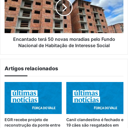
novas
moradias
pelo
Fundo
Nacional
de
Habitação
Encantado terá 50 novas moradias pelo Fundo
de
Nacional de Habitação de Interesse Social
Interesse
Social
Artigos relacionados
EGR recebe projeto de
Canil clandestino é fechado e
reconstrução da ponte entre
19 cães são resgatados em