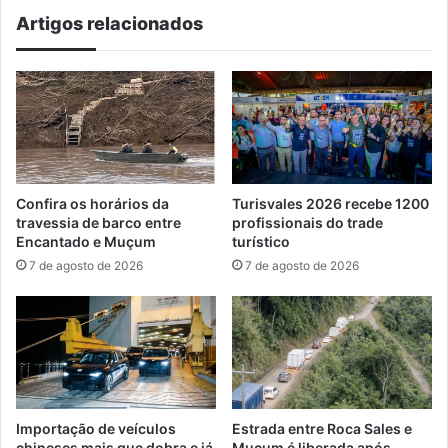
a
Artigos relacionados
educação
Confira os horários da
Turisvales 2026 recebe 1200
travessia de barco entre
profissionais do trade
Encantado e Muçum
turístico
7 de agosto de 2026
7 de agosto de 2026
Importação de veículos
Estrada entre Roca Sales e
chineses mais que dobra e já
Muçum é liberada após