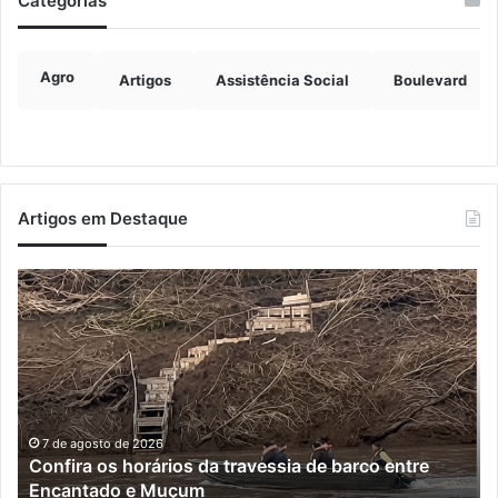
Categorias
Agro
Artigos
Assistência Social
Boulevard
Artigos em Destaque
Turisvales
2026
recebe
1200
profissionais
do
trade
turístico
7 de agosto de 2026
Turisvales 2026 recebe 1200 profissionais do trade
turístico