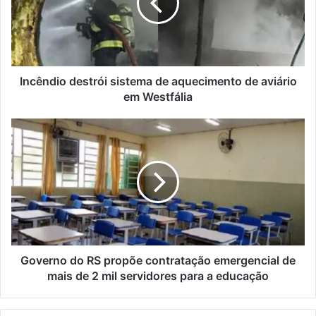
aquecimento
de
aviário
em
Westfália
Incêndio destrói sistema de aquecimento de aviário
em Westfália
Governo
do
RS
propõe
contratação
emergencial
de
mais
de
2
Governo do RS propõe contratação emergencial de
mil
mais de 2 mil servidores para a educação
servidores
para