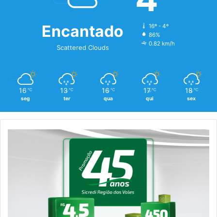
Encantado
16º - 4º
86%
0.82 km/h
Scattered Clouds
16
13
16
17
18
℃
℃
℃
℃
℃
seg
ter
qua
qui
sex