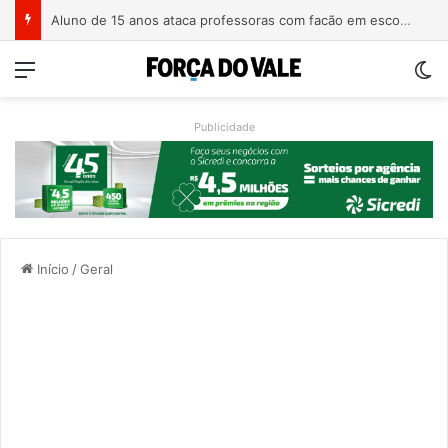
Homem é preso com revólver de numeração raspada em Teutônia
Menu
Sw
Publicidade
Início
/
Geral