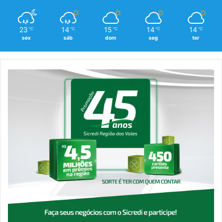
23
14
15
14
14
℃
℃
℃
℃
℃
sex
sáb
dom
seg
ter