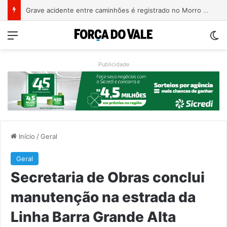
COMUI e Univates planejam ações voltadas à população idosa de Roca Sales
Menu
Sw
Publicidade
Início
/
Geral
Geral
Secretaria de Obras conclui
manutenção na estrada da
Linha Barra Grande Alta