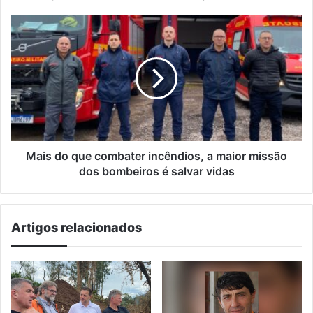
Mais
do
que
combater
incêndios,
a
maior
missão
dos
bombeiros
Mais do que combater incêndios, a maior missão
é
dos bombeiros é salvar vidas
salvar
vidas
Artigos relacionados