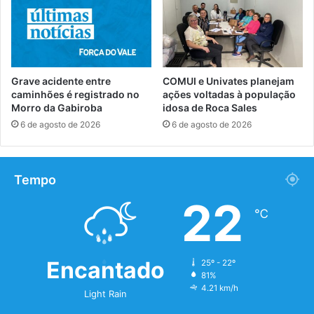
Grave acidente entre
COMUI e Univates planejam
caminhões é registrado no
ações voltadas à população
Morro da Gabiroba
idosa de Roca Sales
6 de agosto de 2026
6 de agosto de 2026
Tempo
22
℃
Encantado
25º - 22º
81%
4.21 km/h
Light Rain