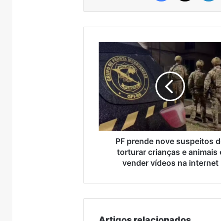
 Muçum
trade turístico
Brasil
supera
metade
das
compras
PF
externas
prende
do
nove
Brasil
suspeitos
de
torturar
crianças
e
animais
e
PF prende nove suspeitos 
vender
torturar crianças e animais 
vídeos
vender vídeos na internet
na
internet
Artigos relacionados