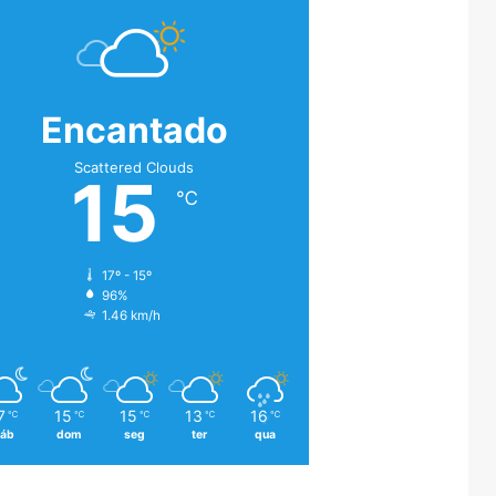
Encantado
Scattered Clouds
15
℃
17º - 15º
96%
1.46 km/h
7
15
15
13
16
℃
℃
℃
℃
℃
áb
dom
seg
ter
qua