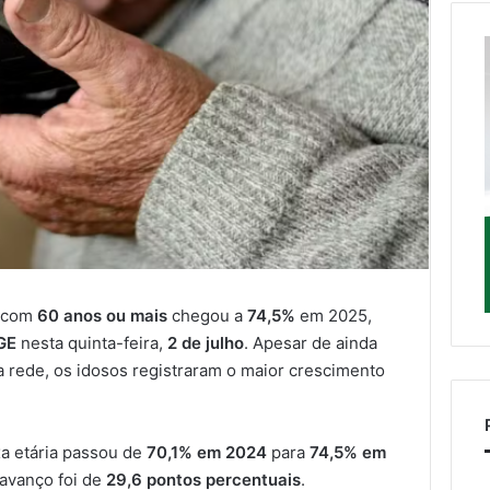
s com
60 anos ou mais
chegou a
74,5%
em 2025,
GE
nesta quinta-feira,
2 de julho
. Apesar de ainda
rede, os idosos registraram o maior crescimento
xa etária passou de
70,1% em 2024
para
74,5% em
avanço foi de
29,6 pontos percentuais
.