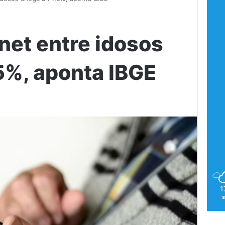
net entre idosos
5%, aponta IBGE
1
s