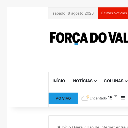
sábado, 8 agosto 2026
Últimas Notícias
INÍCIO
NOTÍCIAS
COLUNAS
℃
15
B
AO VIVO
Encantado
Início
/
Geral
/
Uso de internet entre 