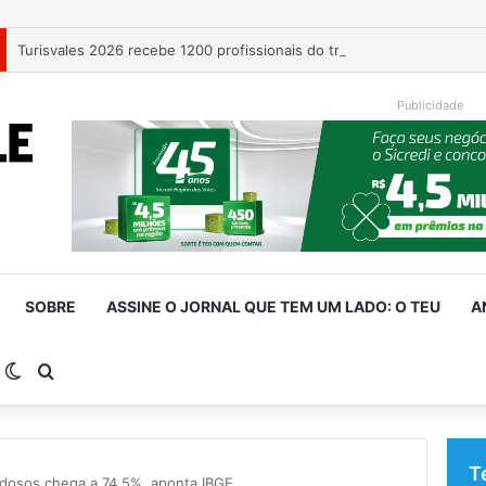
Turisvales 2026 recebe 1200 profissionais do trade turístico
Publicidade
SOBRE
ASSINE O JORNAL QUE TEM UM LADO: O TEU
A
arra Lateral
Switch skin
Procurar por
T
idosos chega a 74,5%, aponta IBGE