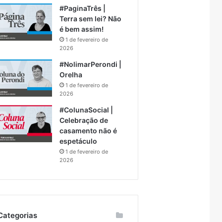
#PaginaTrês |
Terra sem lei? Não
é bem assim!
1 de fevereiro de
2026
#NolimarPerondi |
Orelha
1 de fevereiro de
2026
#ColunaSocial |
Celebração de
casamento não é
espetáculo
1 de fevereiro de
2026
Categorias