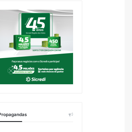
Propagandas