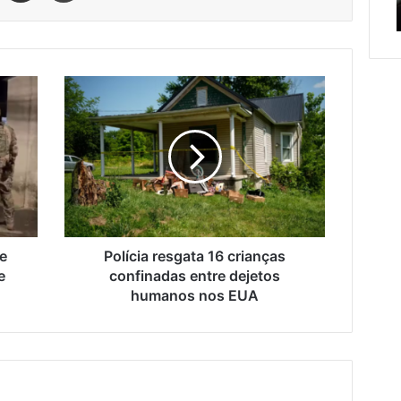
serviços de manutenção
serviços
c
de
manutenção
Polícia
resgata
16
crianças
confinadas
entre
dejetos
humanos
nos
EUA
de
Polícia resgata 16 crianças
e
confinadas entre dejetos
humanos nos EUA