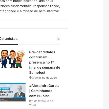
mas sem nunca deixar de lado seus
valores fundamentais: responsabilidade,
integridade e a missão de bem informar.​
Colunistas
Pré-candidatos
confirmam
presença no 1º
final de semana de
Suinofest
3 de junho de 2026
#AlexandreGarcia
| Caminhando
com Nikolas
1 de fevereiro de
2026