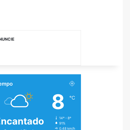
NUNCIE
empo
8
℃
Encantado
14º - 8º
91%
0.48 km/h