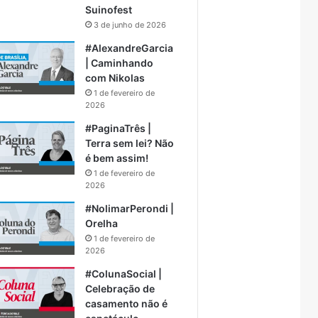
Suinofest
3 de junho de 2026
#AlexandreGarcia
| Caminhando
com Nikolas
1 de fevereiro de
2026
#PaginaTrês |
Terra sem lei? Não
é bem assim!
1 de fevereiro de
2026
#NolimarPerondi |
Orelha
1 de fevereiro de
2026
#ColunaSocial |
Celebração de
casamento não é