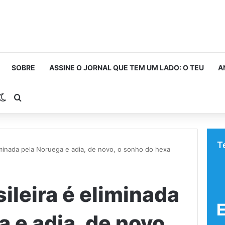
SOBRE
ASSINE O JORNAL QUE TEM UM LADO: O TEU
A
rra Lateral
Switch skin
Procurar por
T
liminada pela Noruega e adia, de novo, o sonho do hexa
ileira é eliminada
 e adia, de novo,