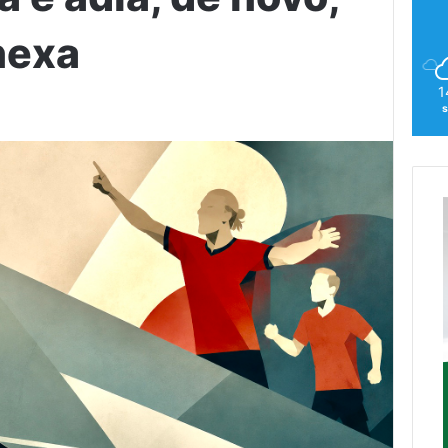
hexa
1
s