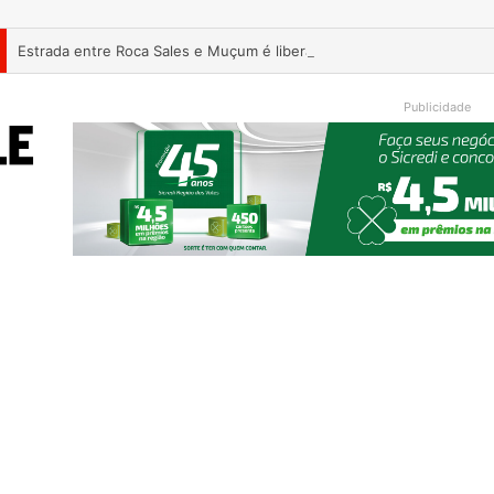
Estrada entre Roca Sales e Muçum é liberada após serviços de man
Publicidade