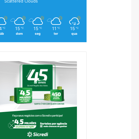
Scattered Clouds
4
15
15
11
15
℃
℃
℃
℃
℃
áb
dom
seg
ter
qua