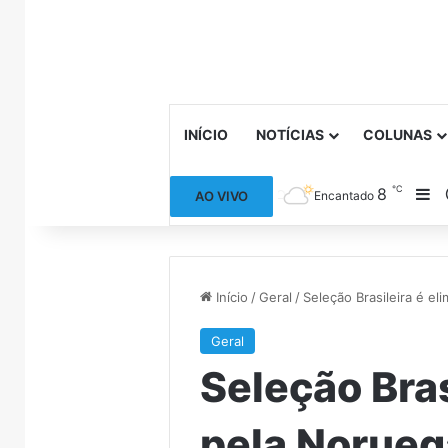
INÍCIO
NOTÍCIAS
COLUNAS
℃
8
Ba
AO VIVO
Encantado
Início
/
Geral
/
Seleção Brasileira é e
Geral
Seleção Bras
pela Noruega