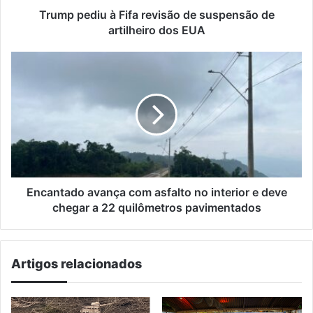
dos
Trump pediu à Fifa revisão de suspensão de
EUA
artilheiro dos EUA
Encantado
avança
com
asfalto
no
interior
e
deve
chegar
a
Encantado avança com asfalto no interior e deve
22
chegar a 22 quilômetros pavimentados
quilômetros
pavimentados
Artigos relacionados