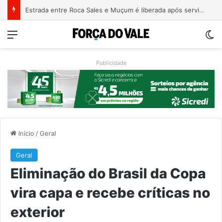
Estrada entre Roca Sales e Muçum é liberada após serviços de manutenção
Menu
Sw
Publicidade
Início
/
Geral
Geral
Eliminação do Brasil da Copa
vira capa e recebe críticas no
exterior