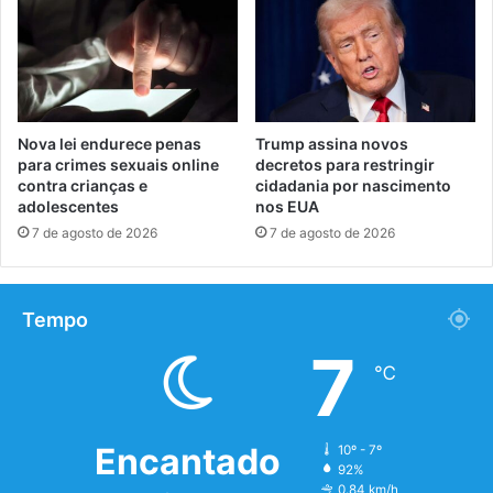
Nova lei endurece penas
Trump assina novos
para crimes sexuais online
decretos para restringir
contra crianças e
cidadania por nascimento
adolescentes
nos EUA
7 de agosto de 2026
7 de agosto de 2026
Tempo
7
℃
Encantado
10º - 7º
92%
0.84 km/h