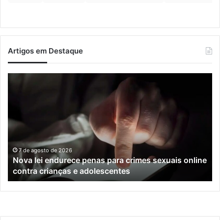
Artigos em Destaque
Nova
Co
lei
os
endurece
ho
penas
da
para
tr
crimes
de
sexuais
ba
online
en
7 de agosto de 2026
Nova lei endurece penas para crimes sexuais online
contra
En
contra crianças e adolescentes
crianças
e
e
M
adolescentes