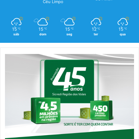
Céu Limpo
15
15
15
12
15
℃
℃
℃
℃
℃
sáb
dom
seg
ter
qua