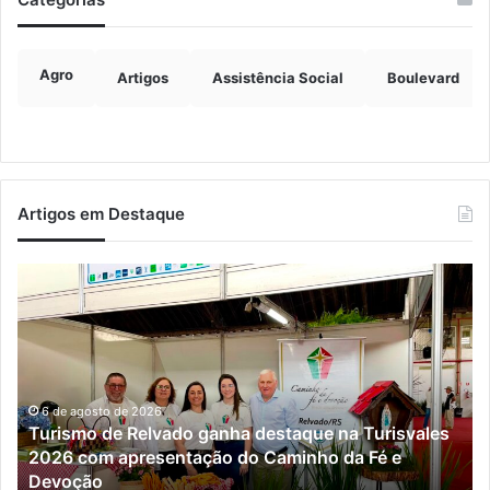
Agro
Artigos
Assistência Social
Boulevard
Artigos em Destaque
Turismo
Ve
de
vi
Relvado
at
ganha
Po
destaque
Al
na
Turisvales
6 de agosto de 2026
Turismo de Relvado ganha destaque na Turisvales
2026
2026 com apresentação do Caminho da Fé e
com
Devoção
apresentação