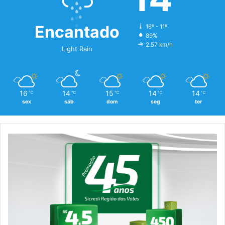
Encantado
16º - 11º
89%
2.57 km/h
Light Rain
16
14
15
14
14
℃
℃
℃
℃
℃
sex
sáb
dom
seg
ter