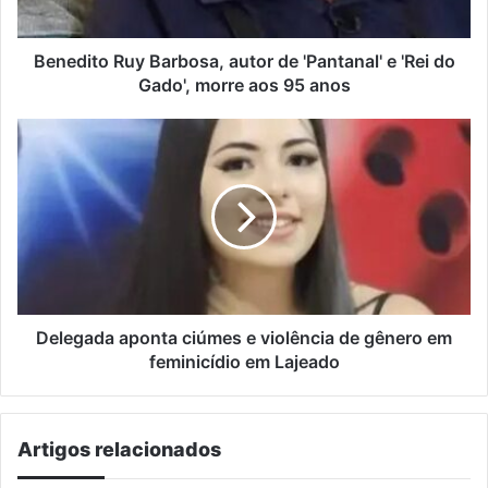
'Rei
do
Gado',
Benedito Ruy Barbosa, autor de 'Pantanal' e 'Rei do
morre
Gado', morre aos 95 anos
aos
95
Delegada
anos
aponta
ciúmes
e
violência
de
gênero
em
feminicídio
em
Delegada aponta ciúmes e violência de gênero em
Lajeado
feminicídio em Lajeado
Artigos relacionados