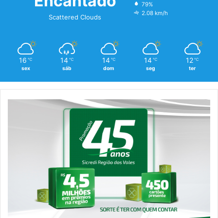
Encantado
79%
2.08 km/h
Scattered Clouds
16
14
14
14
12
℃
℃
℃
℃
℃
sex
sáb
dom
seg
ter