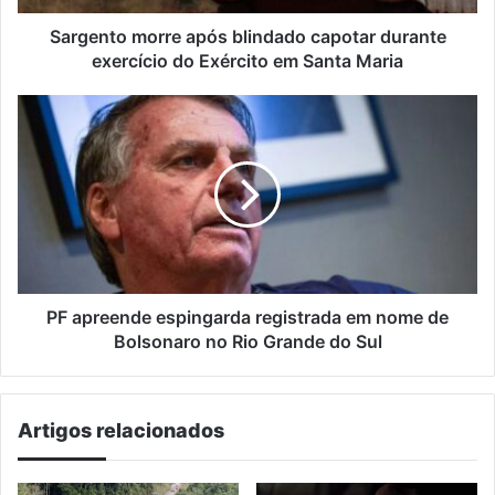
Exército
em
Sargento morre após blindado capotar durante
Santa
exercício do Exército em Santa Maria
Maria
PF
apreende
espingarda
registrada
em
nome
de
Bolsonaro
no
Rio
PF apreende espingarda registrada em nome de
Grande
Bolsonaro no Rio Grande do Sul
do
Sul
Artigos relacionados