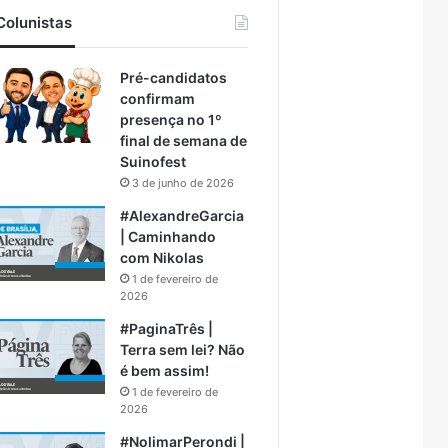
Colunistas
Pré-candidatos
confirmam
presença no 1º
final de semana de
Suinofest
3 de junho de 2026
#AlexandreGarcia
| Caminhando
com Nikolas
1 de fevereiro de
2026
#PaginaTrês |
Terra sem lei? Não
é bem assim!
1 de fevereiro de
2026
#NolimarPerondi |