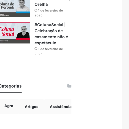
Orelha
1 de fevereiro de
2026
#ColunaSocial |
Celebração de
casamento não é
espetáculo
1 de fevereiro de
2026
Categorias
Agro
Artigos
Assistência Social
Boulevard
B