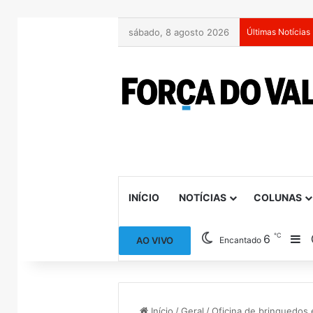
sábado, 8 agosto 2026
Últimas Notícias
INÍCIO
NOTÍCIAS
COLUNAS
℃
6
Ba
AO VIVO
Encantado
Início
/
Geral
/
Oficina de brinquedos 