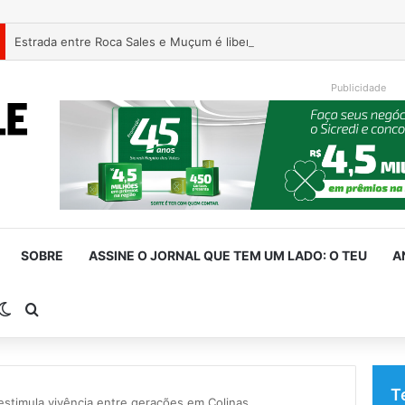
Estrada entre Roca Sales e Muçum é liberada após serviços de man
Publicidade
SOBRE
ASSINE O JORNAL QUE TEM UM LADO: O TEU
A
rra Lateral
Switch skin
Procurar por
T
estimula vivência entre gerações em Colinas