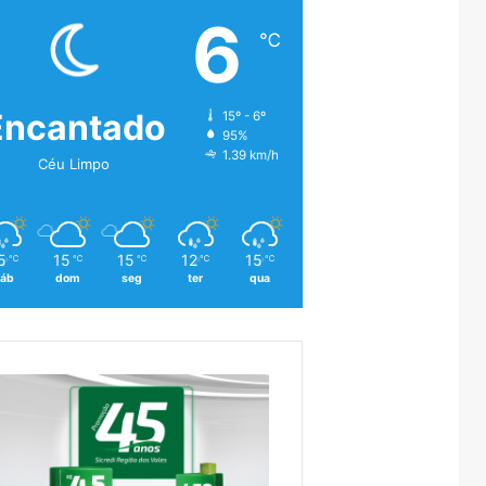
6
℃
Encantado
15º - 6º
95%
1.39 km/h
Céu Limpo
5
15
15
12
15
℃
℃
℃
℃
℃
áb
dom
seg
ter
qua