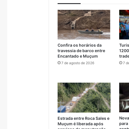
Brasil
Confira os horários da
Turi
travessia de barco entre
1200
Encantado e Muçum
trade
7 de agosto de 2026
7 d
Nova
Estrada entre Roca Sales e
para
Muçum é liberada após
cont