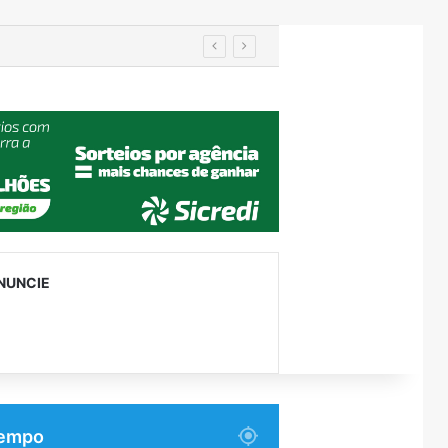
utenção
NUNCIE
empo