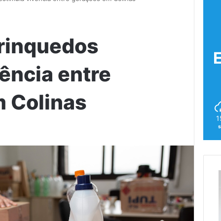
brinquedos
ência entre
 Colinas
1
s