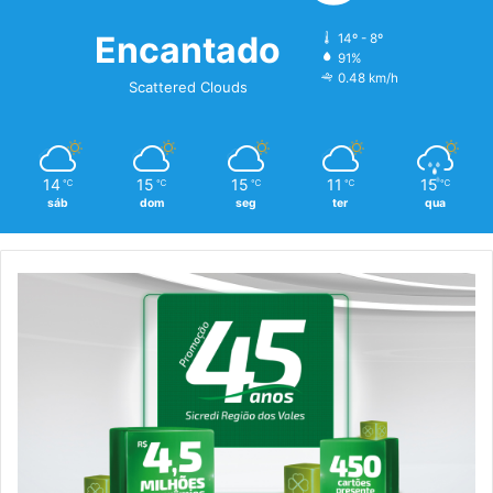
Encantado
14º - 8º
91%
0.48 km/h
Scattered Clouds
14
15
15
11
15
℃
℃
℃
℃
℃
sáb
dom
seg
ter
qua