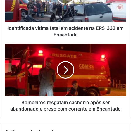
na
ERS-
332
em
Encantado
Identificada vítima fatal em acidente na ERS-332 em
Encantado
Bombeiros
resgatam
cachorro
após
ser
abandonado
e
preso
com
corrente
Bombeiros resgatam cachorro após ser
em
abandonado e preso com corrente em Encantado
Encantado