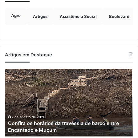
Agro
Artigos
Assistência Social
Boulevard
Artigos em Destaque
Turisvales
Im
2026
de
recebe
ve
1200
ch
profissionais
ma
do
qu
trade
do
turístico
e
7 de agosto de 2026
Turisvales 2026 recebe 1200 profissionais do trade
já
turístico
su
me