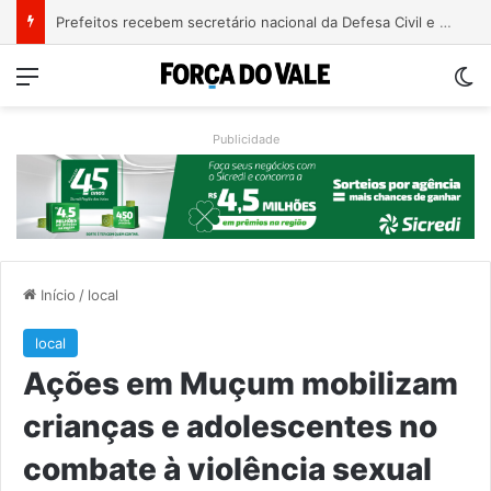
Justiça condena ex-vereador Pegari a mais de quatro anos de reclusão por declaração considerada racista
Menu
Sw
Publicidade
Início
/
local
local
Ações em Muçum mobilizam
crianças e adolescentes no
combate à violência sexual