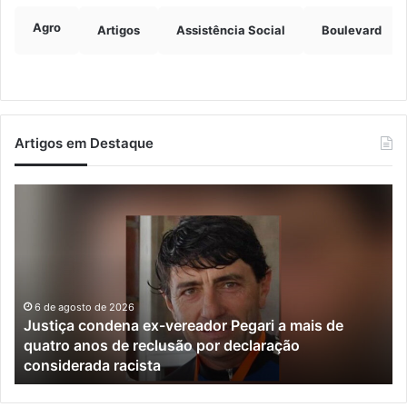
Agro
Artigos
Assistência Social
Boulevard
Artigos em Destaque
Justiça
Ve
condena
fo
ex-
de
vereador
ra
Pegari
de
a
da
mais
e
6 de agosto de 2026
Justiça condena ex-vereador Pegari a mais de
de
mu
quatro anos de reclusão por declaração
quatro
do
considerada racista
anos
Va
de
do
reclusão
Ta