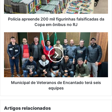
da
Copa
em
ônibus
Polícia apreende 200 mil figurinhas falsificadas da
no
Copa em ônibus no RJ
RJ
Municipal
de
Veteranos
de
Encantado
terá
seis
equipes
Municipal de Veteranos de Encantado terá seis
equipes
Artigos relacionados