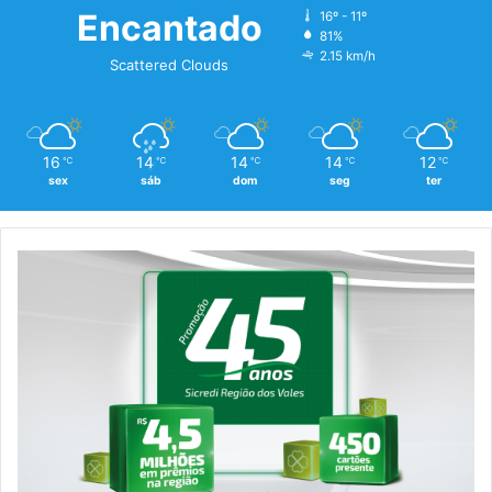
Encantado
16º - 11º
81%
2.15 km/h
Scattered Clouds
16
14
14
14
12
℃
℃
℃
℃
℃
sex
sáb
dom
seg
ter