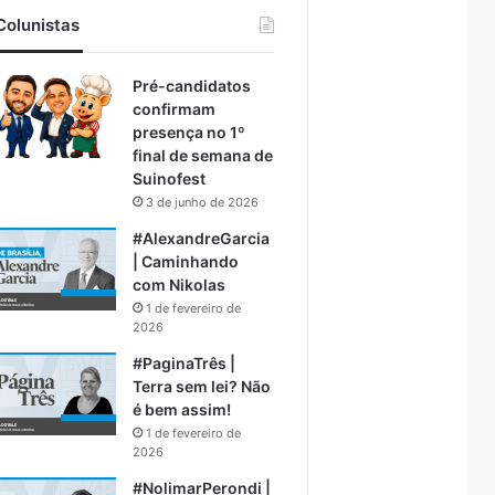
Colunistas
Pré-candidatos
confirmam
presença no 1º
final de semana de
Suinofest
3 de junho de 2026
#AlexandreGarcia
| Caminhando
com Nikolas
1 de fevereiro de
2026
#PaginaTrês |
Terra sem lei? Não
é bem assim!
1 de fevereiro de
2026
#NolimarPerondi |