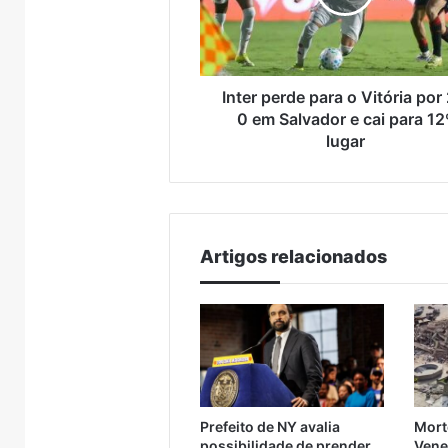
Brasil
por
2
a
0
em
Inter perde para o Vitória por 
Salvador
0 em Salvador e cai para 12
e
lugar
cai
para
12º
lugar
Artigos relacionados
Prefeito de NY avalia
Mort
possibilidade de prender
Vene