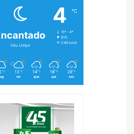
4
℃
Encantado
15º - 4º
81%
0.66 km/h
Céu Limpo
5
13
14
18
20
℃
℃
℃
℃
℃
eg
ter
qua
qui
sex