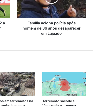
de
36
anos
desaparecer
em
2 a
Família aciona polícia após
Lajeado
º
homem de 36 anos desaparecer
em Lajeado
os em terremotos na
Terremoto sacode a
zuela chegam a
Venezuela e provoca