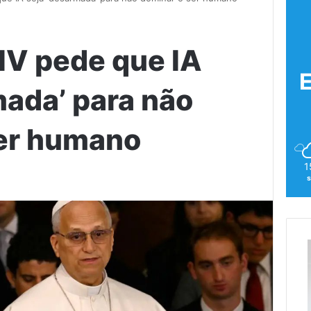
IV pede que IA
mada’ para não
ser humano
1
s