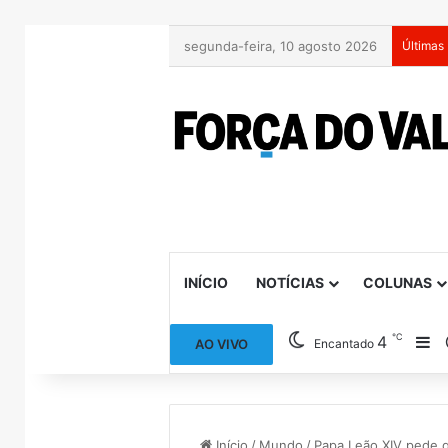
segunda-feira, 10 agosto 2026
Últimas 
INÍCIO
NOTÍCIAS
COLUNAS
℃
4
Ba
AO VIVO
Encantado
Início
/
Mundo
/
Papa Leão XIV pede q