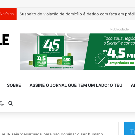
Notícias
Suspeito de violação de domicílio é detido com faca em prédi
Publicidade
SOBRE
ASSINE O JORNAL QUE TEM UM LADO: O TEU
A
rra Lateral
Switch skin
Procurar por
T
ue IA seja ‘desarmada’ para não dominar o ser humano