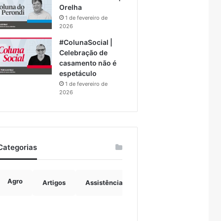
Orelha
1 de fevereiro de
2026
#ColunaSocial |
Celebração de
casamento não é
espetáculo
1 de fevereiro de
2026
Categorias
Agro
Artigos
Assistência Social
Boulevard
B