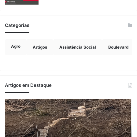
Categorias
Agro
Artigos
Assistência Social
Boulevard
Artigos em Destaque
Turisvales
Im
2026
d
recebe
ve
1200
ch
profissionais
ma
do
q