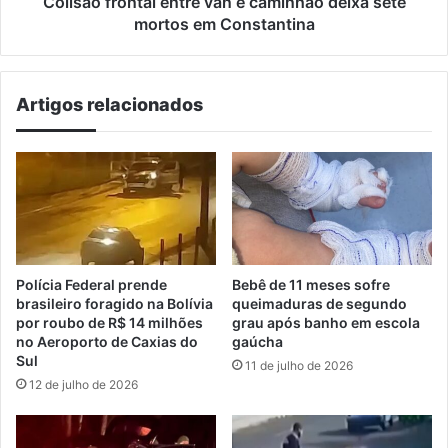
Colisão frontal entre van e caminhão deixa sete
Constantina
mortos em Constantina
Artigos relacionados
Polícia Federal prende
Bebê de 11 meses sofre
brasileiro foragido na Bolívia
queimaduras de segundo
por roubo de R$ 14 milhões
grau após banho em escola
no Aeroporto de Caxias do
gaúcha
Sul
11 de julho de 2026
12 de julho de 2026