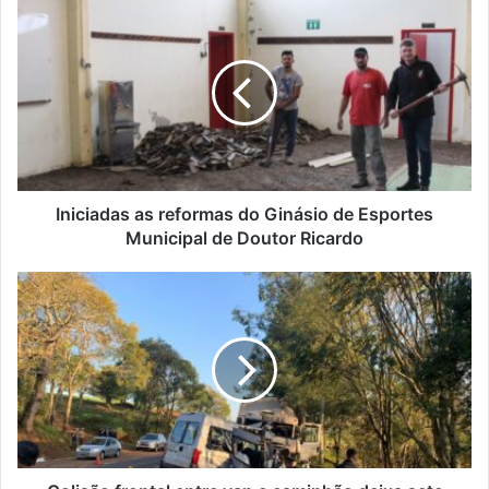
Iniciadas
as
reformas
do
Ginásio
de
Esportes
Municipal
de
Doutor
Iniciadas as reformas do Ginásio de Esportes
Ricardo
Municipal de Doutor Ricardo
Colisão
frontal
entre
van
e
caminhão
deixa
sete
mortos
em