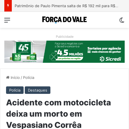
Nova lei endurece penas para crimes sexuais online contra crianças e adolescentes
Menu
Sw
Publicidade
Início
/
Polícia
Polícia
Destaques
Acidente com motocicleta
deixa um morto em
Vespasiano Corrêa