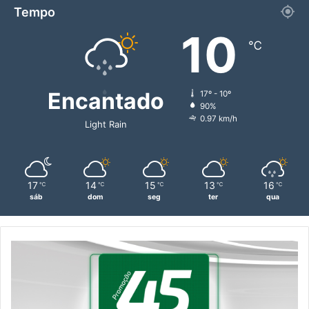
Tempo
10
℃
Encantado
17º - 10º
90%
0.97 km/h
Light Rain
17
14
15
13
16
℃
℃
℃
℃
℃
sáb
dom
seg
ter
qua