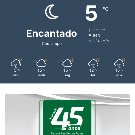
5
℃
Encantado
15º - 5º
94%
1.34 km/h
Céu Limpo
15
15
15
12
15
℃
℃
℃
℃
℃
sáb
dom
seg
ter
qua