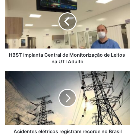
implanta
Central
de
Monitorização
de
Leitos
na
UTI
Adulto
HBST implanta Central de Monitorização de Leitos
na UTI Adulto
Acidentes
elétricos
registram
recorde
no
Brasil
Acidentes elétricos registram recorde no Brasil