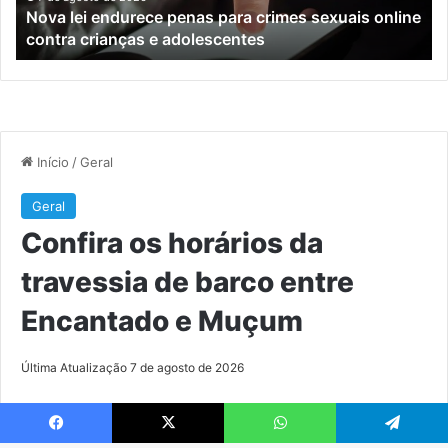
Nova lei endurece penas para crimes sexuais online
contra
En
contra crianças e adolescentes
crianças
e
e
M
adolescentes
Facebook
X
WhatsApp
Telegram