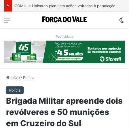
Balsa que fará travessia de pedestres é colocada no Rio Guaporé para início dos testes
Menu
Sw
Publicidade
Início
/
Polícia
Polícia
Brigada Militar apreende dois
revólveres e 50 munições
em Cruzeiro do Sul