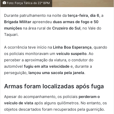
Foto: Força Tática do 22° BPM
Durante patrulhamento na noite da
terça-feira, dia 6,
a
Brigada Militar
apreendeu
duas armas de fogo e 50
munições
na área rural de
Cruzeiro do Sul
, no Vale do
Taquari.
A ocorrência teve início na
Linha Boa Esperança
, quando
os policiais monitoravam um
veículo suspeito
. Ao
perceber a aproximação da viatura, o condutor do
automóvel
fugiu em alta velocidade
e, durante a
perseguição,
lançou uma sacola pela janela
.
Armas foram localizadas após fuga
Apesar do acompanhamento, os policiais
perderam o
veículo de vista
após alguns quilômetros. No entanto, os
objetos descartados foram recuperados pela guarnição.