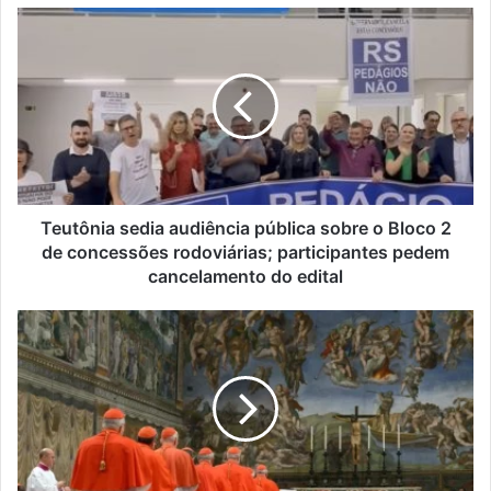
Teutônia
sedia
audiência
pública
sobre
o
Bloco
2
de
concessões
Teutônia sedia audiência pública sobre o Bloco 2
rodoviárias;
de concessões rodoviárias; participantes pedem
participantes
cancelamento do edital
pedem
cancelamento
Conclave
do
no
edital
Vaticano
começa
nesta
quarta;
veja
como