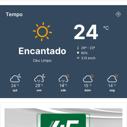
Tempo
24
℃
Encantado
26º - 23º
80%
3.15 km/h
Céu Limpo
24
23
14
15
14
℃
℃
℃
℃
℃
qui
sex
sáb
dom
seg