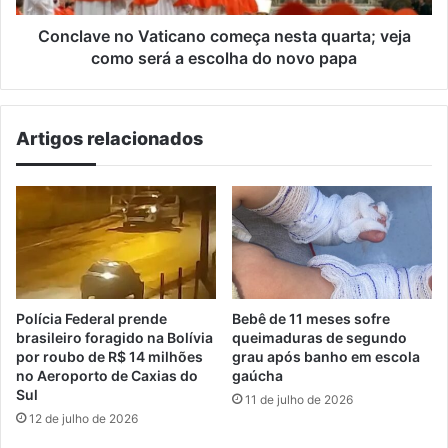
será
a
Conclave no Vaticano começa nesta quarta; veja
escolha
como será a escolha do novo papa
do
novo
papa
Artigos relacionados
Polícia Federal prende
Bebê de 11 meses sofre
brasileiro foragido na Bolívia
queimaduras de segundo
por roubo de R$ 14 milhões
grau após banho em escola
no Aeroporto de Caxias do
gaúcha
Sul
11 de julho de 2026
12 de julho de 2026