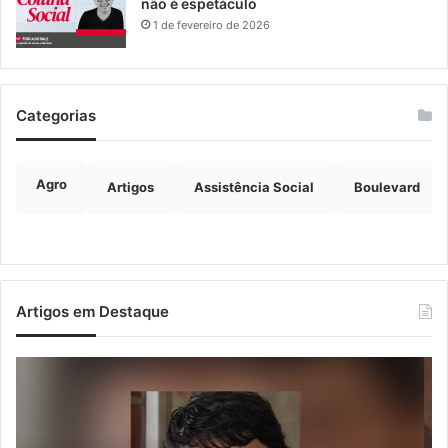
não é espetáculo
1 de fevereiro de 2026
Categorias
Agro
Artigos
Assistência Social
Boulevard
Artigos em Destaque
Campeonato
Tu
Municipal
de
de
Re
Bochas
ga