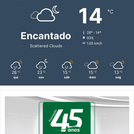
14
℃
Encantado
28º - 14º
93%
1.65 km/h
Scattered Clouds
28
23
15
15
13
℃
℃
℃
℃
℃
qui
sex
sáb
dom
seg