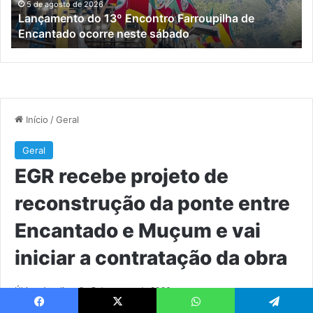
ocorre
en
5 de agosto de 2026
Lançamento do 13º Encontro Farroupilha de
neste
En
Encantado ocorre neste sábado
sábado
e
M
e
vai
ini
a
co
da
ob