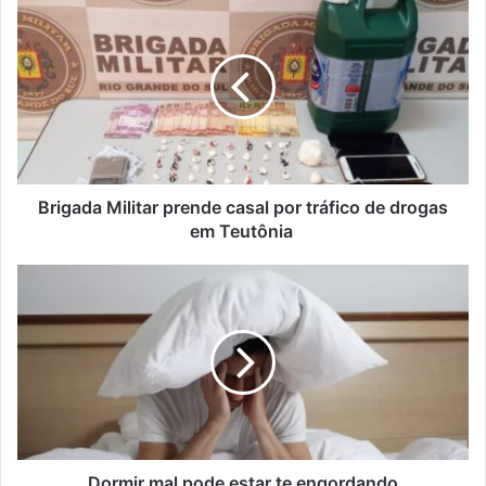
Militar
prende
casal
por
tráfico
de
drogas
em
Teutônia
Brigada Militar prende casal por tráfico de drogas
em Teutônia
Dormir
mal
pode
estar
te
engordando
Dormir mal pode estar te engordando