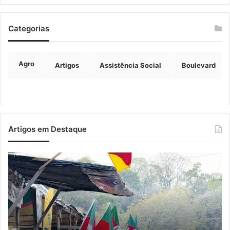
Categorias
Agro
Artigos
Assistência Social
Boulevard
Artigos em Destaque
Lançamento
E
do
re
13º
pr
Encontro
de
Farroupilha
re
de
da
Encantado
po