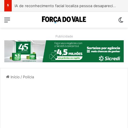
IA de reconhecimento facial localiza pessoa desaparecida há 15 anos; sistema atinge precisão de até 99%
Menu
Sw
Publicidade
Início
/
Polícia