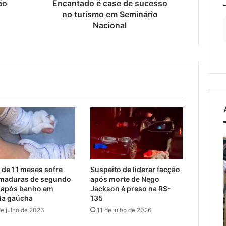
Nacional
ão
Encantado é case de sucesso
no turismo em Seminário
Nacional
A
arte
de
projetar
 de 11 meses sofre
Suspeito de liderar facção
maduras de segundo
após morte de Nego
o
F
osto de 2026
 após banho em
Jackson é preso na RS-
dom
cobra apoio federal
la gaúcha
135
s
de
otas alternativas e
5 de agosto de 2026
de julho de 2026
11 de julho de 2026
cuidar
ssia entre Muçum e
A arte de projetar o dom