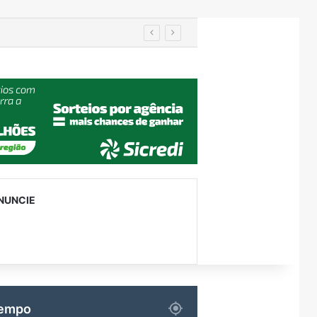
IA de reconhecimento facial localiza pessoa desaparecida há 15 anos; sistema atinge precisão de até 99%
NUNCIE
empo