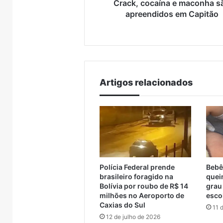
Crack, cocaína e maconha s
apreendidos em Capitão
Artigos relacionados
Canil
AMAT
clandestino
cobra
é
apoio
fechado
federal
Polícia Federal prende
Bebê
26
brasileiro foragido na
quei
e
para
rojeto de
5 de ag
Bolívia por roubo de R$ 14
grau
19
rotas
 da ponte
AMAT 
5 de agosto de 2026
milhões no Aeroporto de
esco
cães
alternativa
tado e Muçum
Canil clandestino é
para r
Caxias do Sul
11 
são
e
a contratação
fechado e 19 cães são
trave
12 de julho de 2026
resgatados
travessia