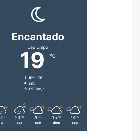
Encantado
Céu Limpo
19
℃
19º - 19º
98%
1.52 km/h
6
23
20
15
14
℃
℃
℃
℃
℃
qui
sex
sáb
dom
seg