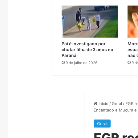
resgatados em Canoas
Encan
em
entre
Canoas
Muçum
e
Encantado
Pai é investigado por
Morr
chutar filha de 3 anos no
espa
Paraná
não 
9 de julho de 2026
9 d