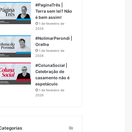
#PaginaTrês |
Terra sem lei? Não
é bem assim!
1 de fevereiro de
2026
#NolimarPerondi |
Orelha
1 de fevereiro de
2026
#ColunaSocial |
Celebração de
casamento não é
espetáculo
1 de fevereiro de
2026
Categorias