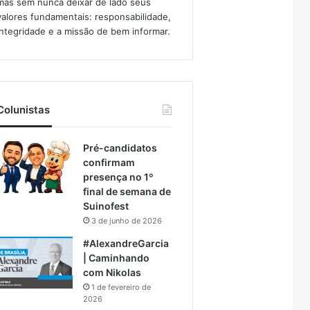
mas sem nunca deixar de lado seus
valores fundamentais: responsabilidade,
integridade e a missão de bem informar.​
Colunistas
Pré-candidatos
confirmam
presença no 1º
final de semana de
Suinofest
3 de junho de 2026
#AlexandreGarcia
| Caminhando
com Nikolas
1 de fevereiro de
2026