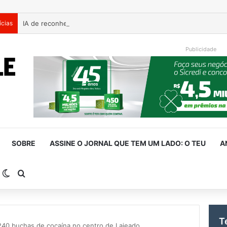
ícias
Publicidade
SOBRE
ASSINE O JORNAL QUE TEM UM LADO: O TEU
A
arra Lateral
Switch skin
Procurar por
T
0 buchas de cocaína no centro de Lajeado