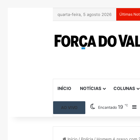
quarta-feira, 5 agosto 2026
Últimas Not
INÍCIO
NOTÍCIAS
COLUNAS
℃
19
B
AO VIVO
Encantado
Início
/
Polícia
/
Homem é preso com 24