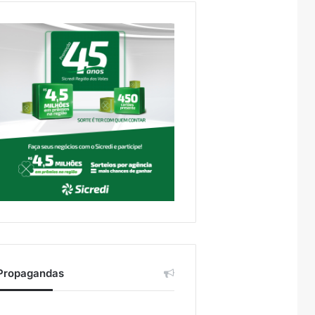
Propagandas