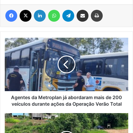
Facebook
X
Linkedin
WhatsApp
Telegram
Compartilhar via e-mail
Imprimir
Agentes
da
Metroplan
já
abordaram
mais
de
200
veículos
durante
Agentes da Metroplan já abordaram mais de 200
ações
veículos durante ações da Operação Verão Total
da
Operação
Ponte
Verão
na
Total
Linha