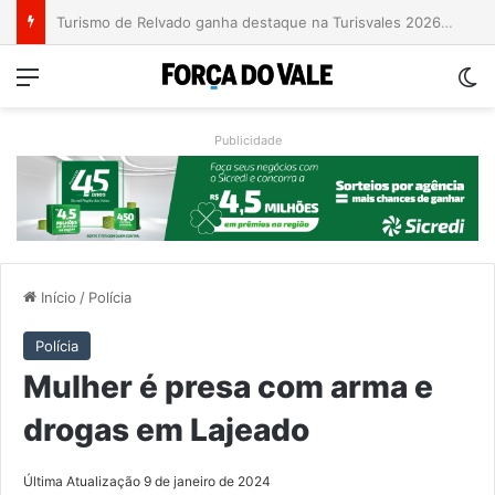
Grave acidente entre caminhões é registrado no Morro da Gabiroba
Menu
Sw
Publicidade
Início
/
Polícia
Polícia
Mulher é presa com arma e
drogas em Lajeado
Última Atualização 9 de janeiro de 2024