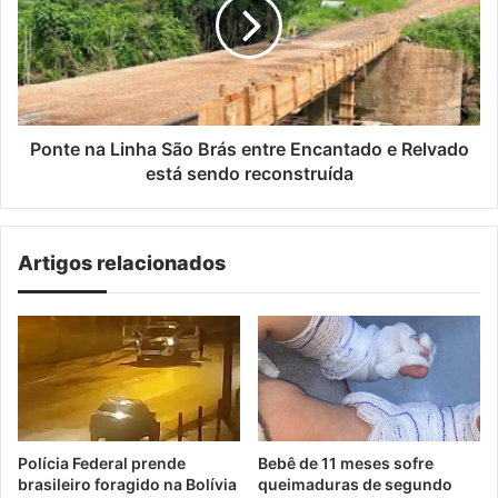
São
Brás
entre
Encantado
e
Relvado
está
Ponte na Linha São Brás entre Encantado e Relvado
sendo
está sendo reconstruída
reconstruída
Artigos relacionados
Polícia Federal prende
Bebê de 11 meses sofre
brasileiro foragido na Bolívia
queimaduras de segundo