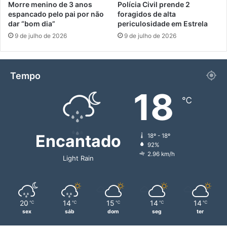
Morre menino de 3 anos
Polícia Civil prende 2
espancado pelo pai por não
foragidos de alta
dar “bom dia”
periculosidade em Estrela
9 de julho de 2026
9 de julho de 2026
Tempo
18
℃
Encantado
18º - 18º
92%
2.96 km/h
Light Rain
20
14
15
14
14
℃
℃
℃
℃
℃
sex
sáb
dom
seg
ter