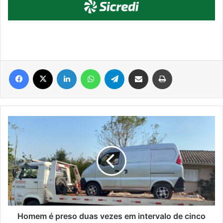
Facebook
X
Linkedin
WhatsApp
Telegram
Compartilhar via e-mail
Imprimir
Homem
é
preso
duas
vezes
em
intervalo
de
cinco
horas
Homem é preso duas vezes em intervalo de cinco