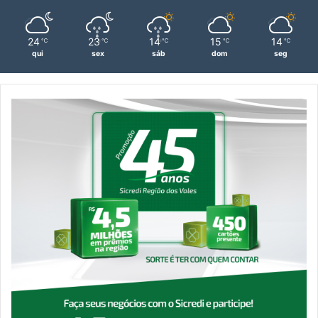
24
23
14
15
14
℃
℃
℃
℃
℃
qui
sex
sáb
dom
seg