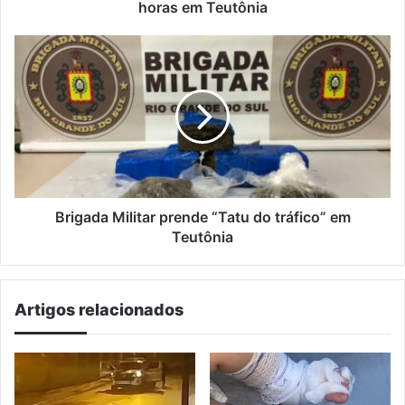
em
horas em Teutônia
Teutônia
Brigada
Militar
prende
“Tatu
do
tráfico”
em
Teutônia
Brigada Militar prende “Tatu do tráfico” em
Teutônia
Artigos relacionados