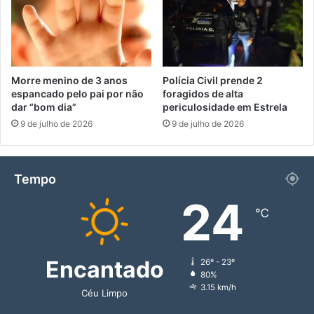
Morre menino de 3 anos
Polícia Civil prende 2
espancado pelo pai por não
foragidos de alta
dar “bom dia”
periculosidade em Estrela
9 de julho de 2026
9 de julho de 2026
Tempo
24
℃
Encantado
26º - 23º
80%
3.15 km/h
Céu Limpo