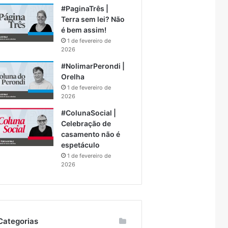
#PaginaTrês |
Terra sem lei? Não
é bem assim!
1 de fevereiro de
2026
#NolimarPerondi |
Orelha
1 de fevereiro de
2026
#ColunaSocial |
Celebração de
casamento não é
espetáculo
1 de fevereiro de
2026
Categorias