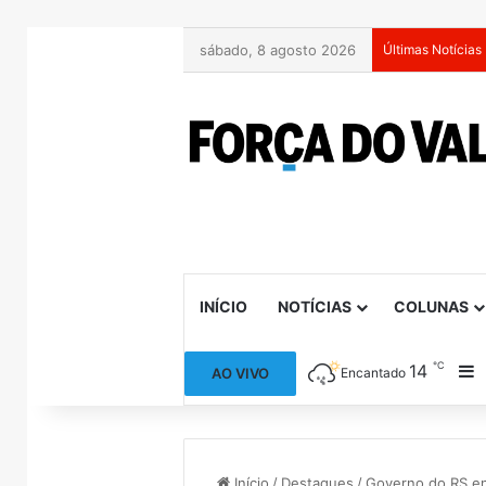
sábado, 8 agosto 2026
Últimas Notícias
INÍCIO
NOTÍCIAS
COLUNAS
℃
14
B
AO VIVO
Encantado
Início
/
Destaques
/
Governo do RS en