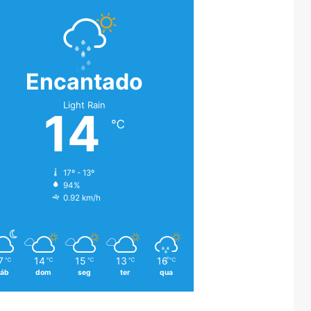
Encantado
Light Rain
14
℃
17º - 13º
94%
0.92 km/h
7
14
15
13
16
℃
℃
℃
℃
℃
áb
dom
seg
ter
qua