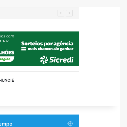
Importação de veículos chineses mais que dobra e já supera metade das compras externas do Brasil
NUNCIE
empo