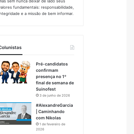
mas sem nunca deixar de lado seus
valores fundamentais: responsabilidade,
integridade e a missão de bem informar.​
Colunistas
Pré-candidatos
confirmam
presença no 1º
final de semana de
Suinofest
3 de junho de 2026
#AlexandreGarcia
| Caminhando
com Nikolas
1 de fevereiro de
2026