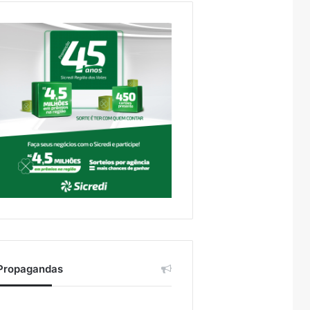
Propagandas