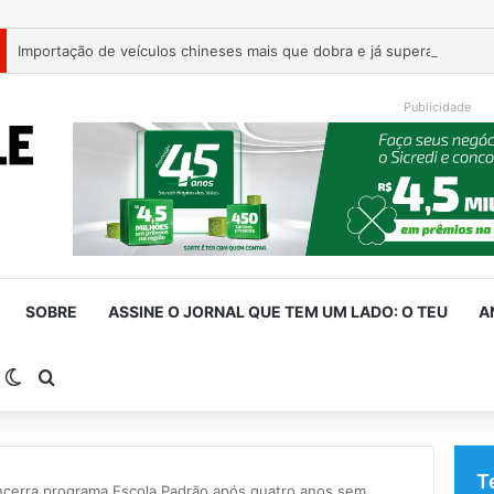
Publicidade
SOBRE
ASSINE O JORNAL QUE TEM UM LADO: O TEU
A
arra Lateral
Switch skin
Procurar por
T
cerra programa Escola Padrão após quatro anos sem