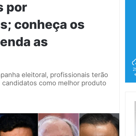
 por
s; conheça os
tenda as
2
nha eleitoral, profissionais terão
s candidatos como melhor produto