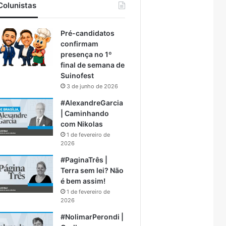
Colunistas
Pré-candidatos
confirmam
presença no 1º
final de semana de
Suinofest
3 de junho de 2026
#AlexandreGarcia
| Caminhando
com Nikolas
1 de fevereiro de
2026
#PaginaTrês |
Terra sem lei? Não
é bem assim!
1 de fevereiro de
2026
#NolimarPerondi |