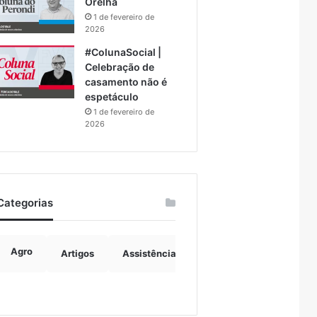
Orelha
1 de fevereiro de
2026
#ColunaSocial |
Celebração de
casamento não é
espetáculo
1 de fevereiro de
2026
Categorias
Agro
Artigos
Assistência Social
Boulevard
B