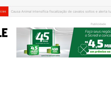
ícias
Educação de Muçum inicia novo semestre com formação e alin
Publicidade