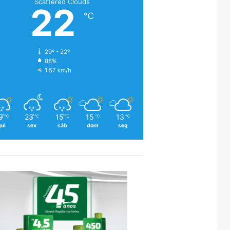
Scattered Clouds
22
℃
29º - 22º
88%
1.57 km/h
9
23
15
15
13
℃
℃
℃
℃
℃
qui
sex
sáb
dom
seg