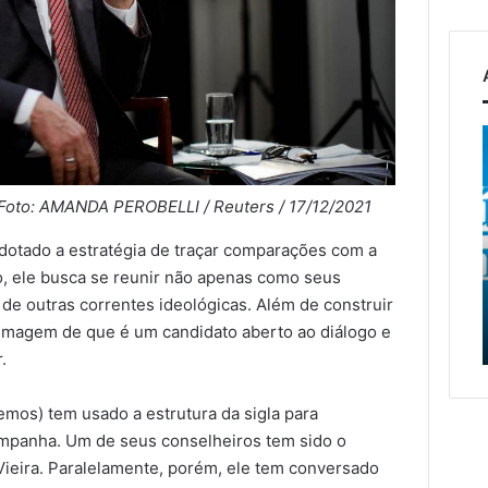
Educação
EGR
de
recebe
Muçum
projeto
inicia
de
’ Foto: AMANDA PEROBELLI / Reuters / 17/12/2021
5 d
novo
recons
EGR
 2026
6 de agosto de 2026
dotado a estratégia de traçar comparações com a
semestre
da
al intensifica
Educação de Muçum inicia
rec
com
ponte
so, ele busca se reunir não apenas como seus
ão de cavalos
novo semestre com
ent
formação
entre
de outras correntes ideológicas. Além de construir
lerta tutores em
formação e alinhamento
e va
e
Encant
a imagem de que é um candidato aberto ao diálogo e
das equipes
da 
alinhamento
e
.
das
Muçu
equipes
e
vai
emos) tem usado a estrutura da sigla para
iniciar
ampanha. Um de seus conselheiros tem sido o
a
Vieira. Paralelamente, porém, ele tem conversado
contra