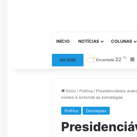
INÍCIO
NOTÍCIAS
COLUNAS
℃
22
B
AO VIVO
Encantado
Início
/
Política
/
Presidenciáveis ava
nomes e entenda as estratégias
Política
Destaques
Presidenci