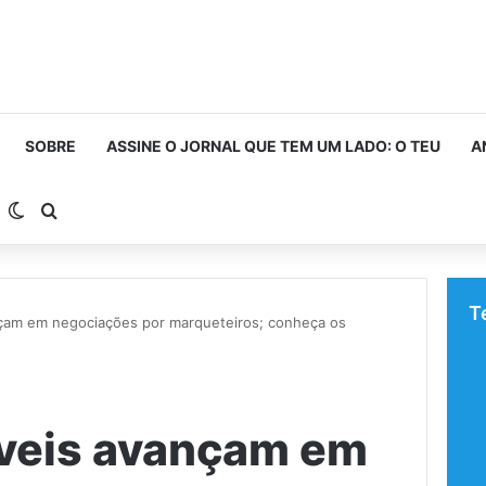
SOBRE
ASSINE O JORNAL QUE TEM UM LADO: O TEU
A
arra Lateral
Switch skin
Procurar por
T
nçam em negociações por marqueteiros; conheça os
áveis avançam em