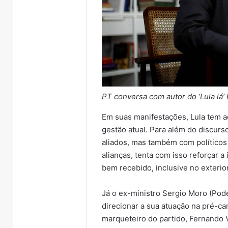
Projeto
Causa
“Entre
Animal
Nós”
intensifica
reúne
fiscalização
PT conversa com autor do ‘Lula lá
mulheres
de
6 de agosto de 2026
6 de agosto de
Em suas manifestações, Lula tem a
do
cavalos
ina
Projeto “Entre Nós” reúne
Causa Anim
interior
soltos
gestão atual. Para além do discur
s com
mulheres do interior em
fiscalizaç
em
e
aliados, mas também com políticos 
ientes
tarde de acolhimento e
soltos e a
tarde
alerta
alianças, tenta com isso reforçar 
 Sales
fortalecimento de vínculos
Encantado
de
tutores
bem recebido, inclusive no exterior
acolhimento
em
e
Encantado
fortalecimento
Já o ex-ministro Sergio Moro (Pod
de
direcionar a sua atuação na pré-c
vínculos
marqueteiro do partido, Fernando 