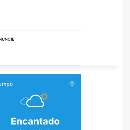
NUNCIE
empo
Encantado