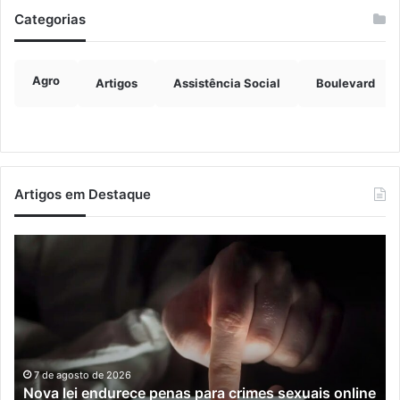
Categorias
Agro
Artigos
Assistência Social
Boulevard
Artigos em Destaque
Nova
Co
lei
os
endurece
ho
penas
da
para
tr
crimes
de
sexuais
ba
online
en
7 de agosto de 2026
Nova lei endurece penas para crimes sexuais online
contra
En