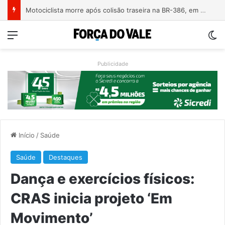
Motociclista morre após colisão traseira na BR-386, em Triunfo
Menu
Sw
Publicidade
Início
/
Saúde
Saúde
Destaques
Dança e exercícios físicos:
CRAS inicia projeto ‘Em
Movimento’