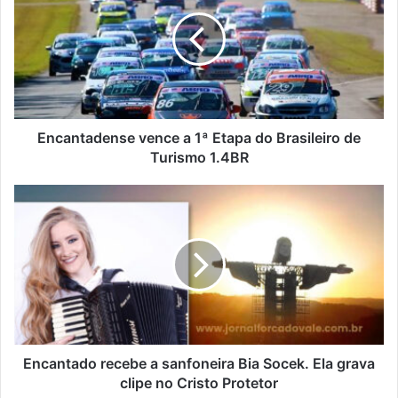
a
1ª
Etapa
do
Brasileiro
de
Turismo
1.4BR
Encantadense vence a 1ª Etapa do Brasileiro de
Turismo 1.4BR
Encantado
recebe
a
sanfoneira
Bia
Socek.
Ela
grava
clipe
no
Encantado recebe a sanfoneira Bia Socek. Ela grava
Cristo
clipe no Cristo Protetor
Protetor