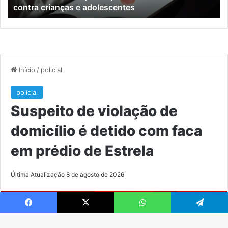
contra crianças e adolescentes
crianças
e
e
M
adolescentes
Facebook
X
WhatsApp
Telegram