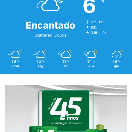
6
℃
Encantado
18º - 6º
93%
0.16 km/h
Scattered Clouds
18
16
11
14
18
℃
℃
℃
℃
℃
dom
seg
ter
qua
qui