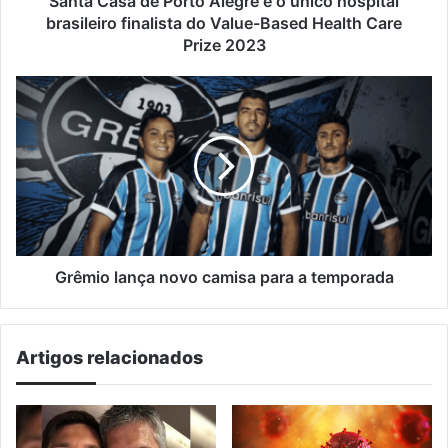
Santa Casa de Porto Alegre é o único hospital
finalista
brasileiro finalista do Value-Based Health Care
do
Prize 2023
Value-
Based
Grêmio
Health
lança
Care
novo
Prize
camisa
2023
para
a
temporada
Grêmio lança novo camisa para a temporada
Artigos relacionados