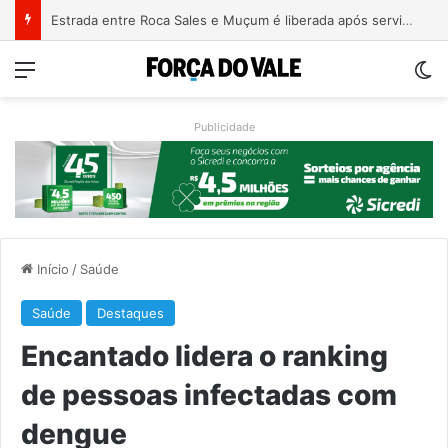
Patrimônio de Paulo Pimenta salta de R$ 192 mil para R$ 1,87 milhão em 4 anos
Menu
Sw
Publicidade
Início
/
Saúde
Saúde
Destaques
Encantado lidera o ranking
de pessoas infectadas com
dengue