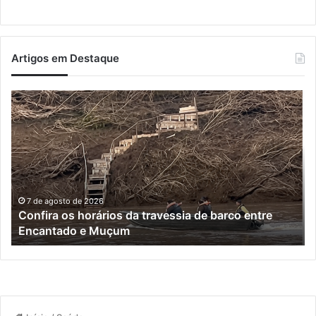
Artigos em Destaque
Turisvales
2026
recebe
1200
profissionais
do
trade
turístico
7 de agosto de 2026
Turisvales 2026 recebe 1200 profissionais do trade
turístico