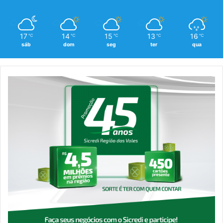
17
14
15
13
16
℃
℃
℃
℃
℃
sáb
dom
seg
ter
qua