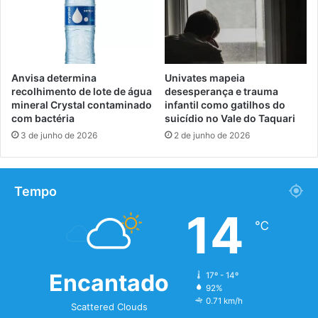
Anvisa determina
Univates mapeia
recolhimento de lote de água
desesperança e trauma
mineral Crystal contaminado
infantil como gatilhos do
com bactéria
suicídio no Vale do Taquari
3 de junho de 2026
2 de junho de 2026
Tempo
14
℃
Encantado
17º - 14º
92%
0.71 km/h
Scattered Clouds