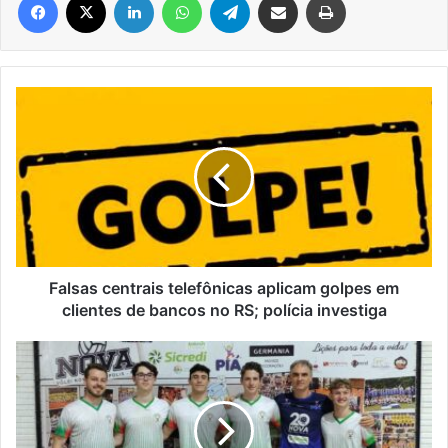
Falsas
centrais
telefônicas
aplicam
golpes
em
clientes
de
bancos
no
Falsas centrais telefônicas aplicam golpes em
RS;
clientes de bancos no RS; polícia investiga
polícia
investiga
Alunos
Águia
são
selecionados
para