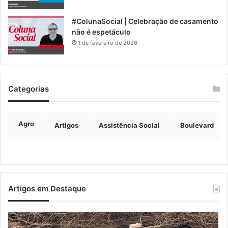
#ColunaSocial | Celebração de casamento
não é espetáculo
1 de fevereiro de 2026
Categorias
Agro
Artigos
Assistência Social
Boulevard
Artigos em Destaque
Turisvales
Im
2026
de