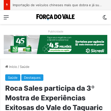
Estrada entre Roca Sales e Muçum é liberada após serviços de manutenção
Menu
Sw
Publicidade
Início
/
Saúde
Saúde
Destaques
Roca Sales participa da 3º
Mostra de Experiências
Exitosas do Vale do Taquaric