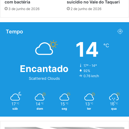
com bactéria
suicídio no Vale do Taquari
3 de junho de 2026
2 de junho de 2026
Tempo
14
℃
Encantado
17º - 14º
92%
0.76 km/h
Scattered Clouds
17
14
15
13
16
℃
℃
℃
℃
℃
sáb
dom
seg
ter
qua