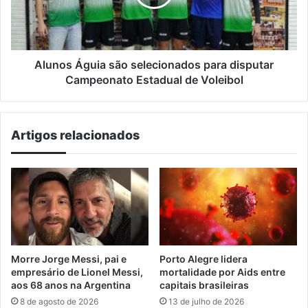
disputar
Campeonato
Estadual
de
Voleibol
Alunos Águia são selecionados para disputar
Campeonato Estadual de Voleibol
Artigos relacionados
Morre Jorge Messi, pai e
Porto Alegre lidera
empresário de Lionel Messi,
mortalidade por Aids entre
aos 68 anos na Argentina
capitais brasileiras
8 de agosto de 2026
13 de julho de 2026