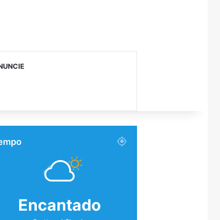
NUNCIE
empo
Encantado