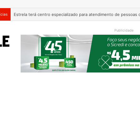
ícias
Curso prático ensina cultivo e cuidados com plantas para ambie
Publicidade