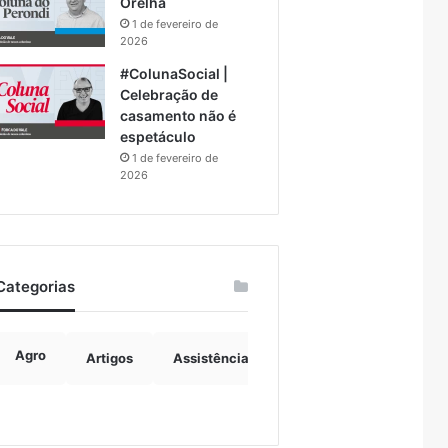
Orelha
1 de fevereiro de
2026
#ColunaSocial |
Celebração de
casamento não é
espetáculo
1 de fevereiro de
2026
Categorias
Agro
Artigos
Assistência Social
Boulevard
B