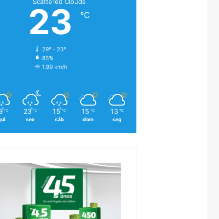
Scattered Clouds
23
℃
29º - 23º
85%
1.99 km/h
9
23
15
15
13
℃
℃
℃
℃
℃
qui
sex
sáb
dom
seg