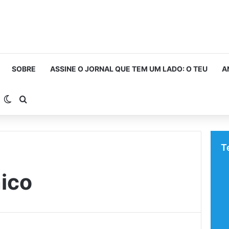
SOBRE
ASSINE O JORNAL QUE TEM UM LADO: O TEU
A
arra Lateral
Switch skin
Procurar por
T
ico