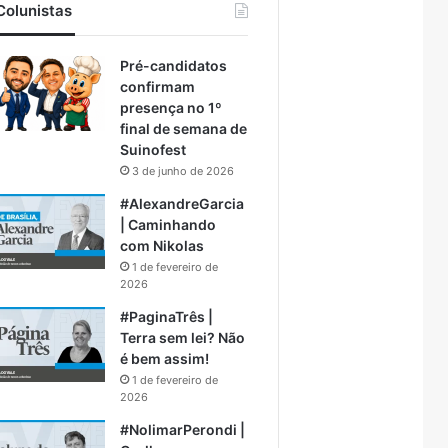
Colunistas
Pré-candidatos
confirmam
presença no 1º
final de semana de
Suinofest
3 de junho de 2026
#AlexandreGarcia
| Caminhando
com Nikolas
1 de fevereiro de
2026
#PaginaTrês |
Terra sem lei? Não
é bem assim!
1 de fevereiro de
2026
#NolimarPerondi |