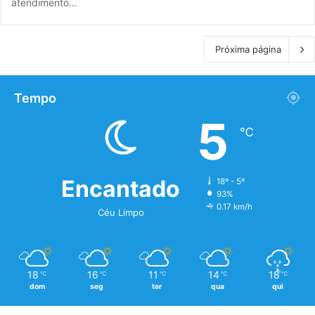
atendimento…
Próxima página
Tempo
5
℃
Encantado
18º - 5º
93%
0.17 km/h
Céu Limpo
18
16
11
14
18
℃
℃
℃
℃
℃
dom
seg
ter
qua
qui