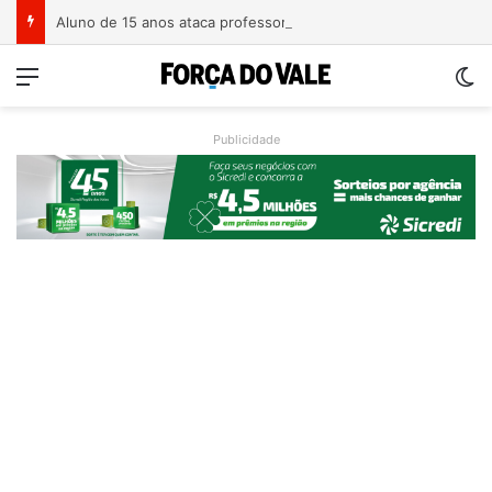
Aluno de 15 anos ataca professoras com facão em escola no Rio Grande do Sul
Menu
Sw
Publicidade