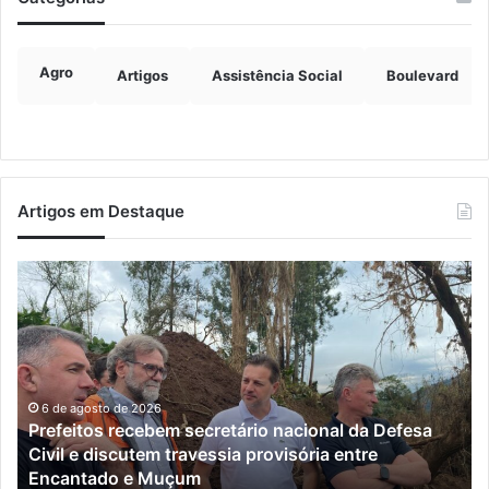
Agro
Artigos
Assistência Social
Boulevard
Artigos em Destaque
Prefeitos
Ju
recebem
co
secretário
ex
nacional
ve
da
Pe
Defesa
a
Civil
ma
6 de agosto de 2026
Prefeitos recebem secretário nacional da Defesa
e
de
Civil e discutem travessia provisória entre
discutem
qu
Encantado e Muçum
travessia
an