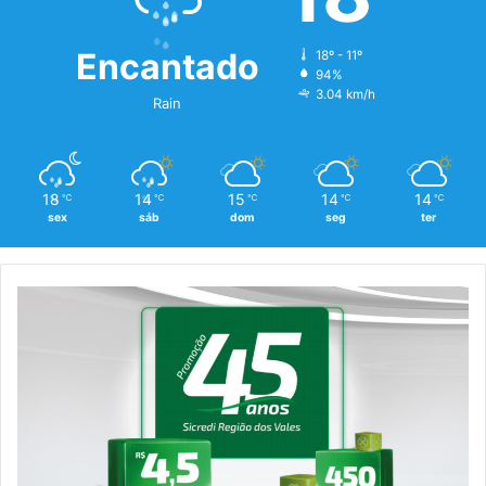
Encantado
18º - 11º
94%
3.04 km/h
Rain
18
14
15
14
14
℃
℃
℃
℃
℃
sex
sáb
dom
seg
ter