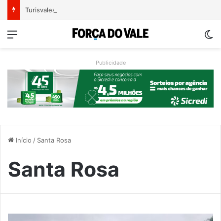
Turisvales 2026 recebe 1200 profissionais do trade turístico
Menu
Sw
Publicidade
Início
/
Santa Rosa
Santa Rosa