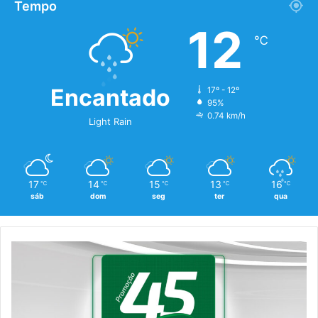
Tempo
12
℃
Encantado
17º - 12º
95%
0.74 km/h
Light Rain
17
14
15
13
16
℃
℃
℃
℃
℃
sáb
dom
seg
ter
qua