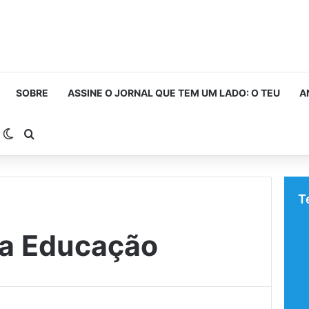
SOBRE
ASSINE O JORNAL QUE TEM UM LADO: O TEU
A
arra Lateral
Switch skin
Procurar por
T
da Educação