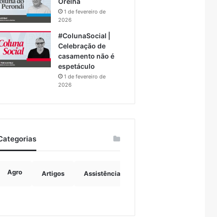
Orelha
1 de fevereiro de
2026
#ColunaSocial |
Celebração de
casamento não é
espetáculo
1 de fevereiro de
2026
Categorias
Agro
Artigos
Assistência Social
Boulevard
B