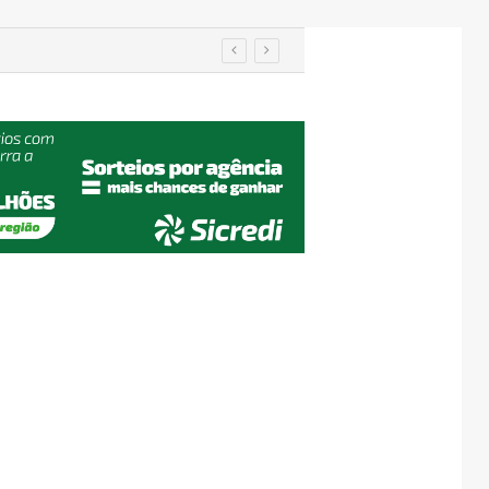
Prefeitos recebem secretário nacional da Defesa Civil e discutem travessia provisória entre Encantado e Muçum