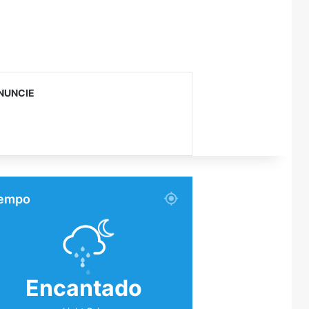
NUNCIE
empo
Encantado