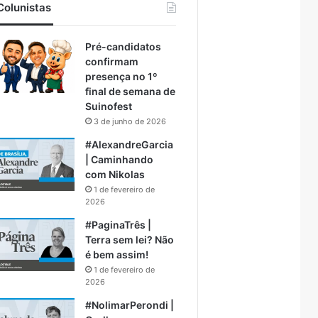
Colunistas
Pré-candidatos
confirmam
presença no 1º
final de semana de
Suinofest
3 de junho de 2026
#AlexandreGarcia
| Caminhando
com Nikolas
1 de fevereiro de
2026
#PaginaTrês |
Terra sem lei? Não
é bem assim!
1 de fevereiro de
2026
#NolimarPerondi |