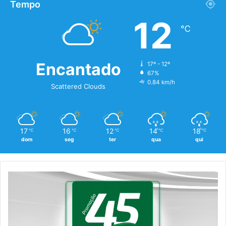
Tempo
12
℃
Encantado
17º - 12º
67%
0.84 km/h
Scattered Clouds
17
16
12
14
18
℃
℃
℃
℃
℃
dom
seg
ter
qua
qui