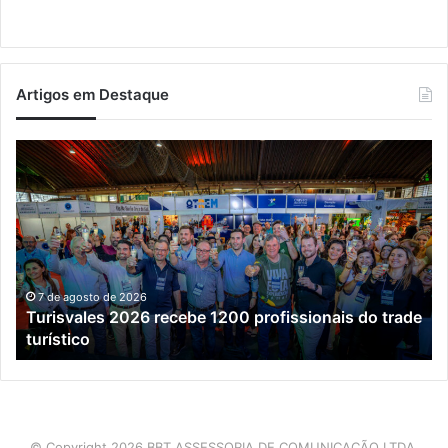
Artigos em Destaque
Turisvales
Im
2026
de
recebe
ve
1200
ch
profissionais
ma
do
qu
trade
do
turístico
e
7 de agosto de 2026
Turisvales 2026 recebe 1200 profissionais do trade
já
turístico
su
me
da
co
ex
do
© Copyright 2026 BBT ASSESSORIA DE COMUNICAÇÃO LTDA.