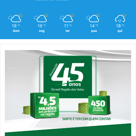
18
16
11
14
18
℃
℃
℃
℃
℃
dom
seg
ter
qua
qui