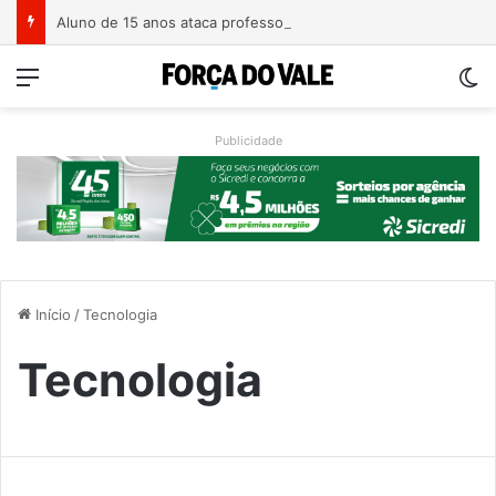
Aluno de 15 anos ataca professoras com facão em escola no Rio Grande do Sul
Menu
Sw
Publicidade
Início
/
Tecnologia
Tecnologia