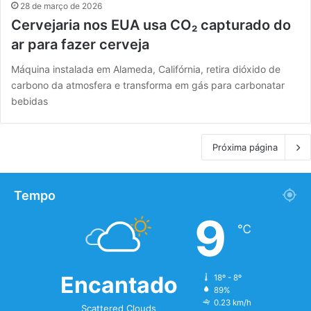
28 de março de 2026
Cervejaria nos EUA usa CO₂ capturado do
ar para fazer cerveja
Máquina instalada em Alameda, Califórnia, retira dióxido de
carbono da atmosfera e transforma em gás para carbonatar
bebidas
Próxima página
Tempo
9
℃
Encantado
18º - 8º
89%
0.23 km/h
Scattered Clouds