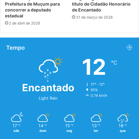
Prefeitura de Muçum para
título de Cidadão Honorário
concorrer a deputado
de Encantado
estadual
31 de março de 2026
2 de abril de 2026
Tempo
12
℃
Encantado
17º - 12º
95%
0.74 km/h
Light Rain
17
14
15
13
16
℃
℃
℃
℃
℃
sáb
dom
seg
ter
qua