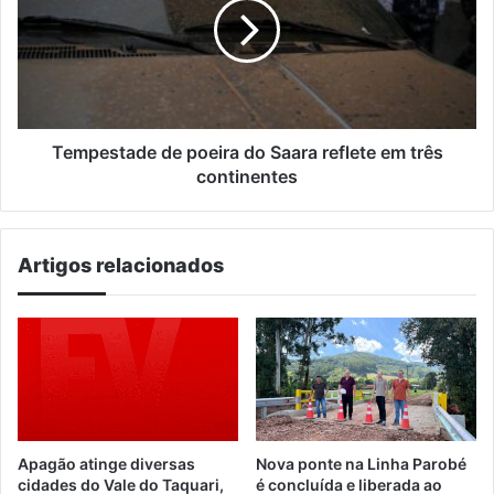
do
Saara
reflete
em
três
continentes
Tempestade de poeira do Saara reflete em três
continentes
Artigos relacionados
Apagão atinge diversas
Nova ponte na Linha Parobé
cidades do Vale do Taquari,
é concluída e liberada ao