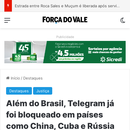
Patrimônio de Paulo Pimenta salta de R$ 192 mil para R$ 1,87 milhão em 4 anos
Menu
Sw
Publicidade
Início
/
Destaques
Destaques
Justiça
Além do Brasil, Telegram já
foi bloqueado em países
como China, Cuba e Rússia