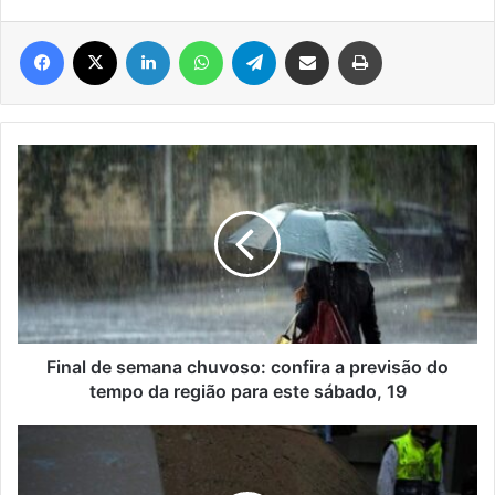
Facebook
X
Linkedin
WhatsApp
Telegram
Compartilhar via e-mail
Imprimir
Final
de
semana
chuvoso:
confira
a
previsão
do
tempo
da
Final de semana chuvoso: confira a previsão do
região
tempo da região para este sábado, 19
para
este
Tempestade
sábado,
de
19
poeira