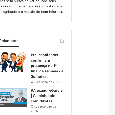
mas sem nunca deixar de lado seus
valores fundamentais: responsabilidade,
integridade e a missão de bem informar.​
Colunistas
Pré-candidatos
confirmam
presença no 1º
final de semana de
Suinofest
3 de junho de 2026
#AlexandreGarcia
| Caminhando
com Nikolas
1 de fevereiro de
2026