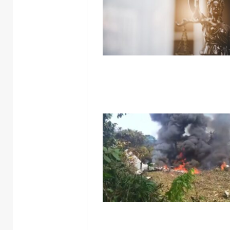
A
Balsa
Vicentina
do
Rio
Guaporé
7 de ag
A Bals