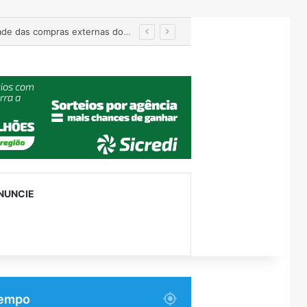
manutenção
NUNCIE
empo