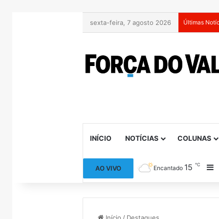
sexta-feira, 7 agosto 2026
Últimas Notí
INÍCIO
NOTÍCIAS
COLUNAS
℃
15
B
AO VIVO
Encantado
Início
/
Destaques