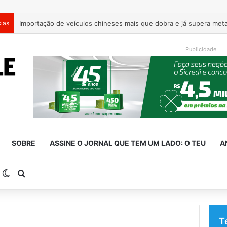
cias
Estrada entre Roca Sales e Muçum é liberada após serviços de 
Publicidade
SOBRE
ASSINE O JORNAL QUE TEM UM LADO: O TEU
A
arra Lateral
Switch skin
Procurar por
T