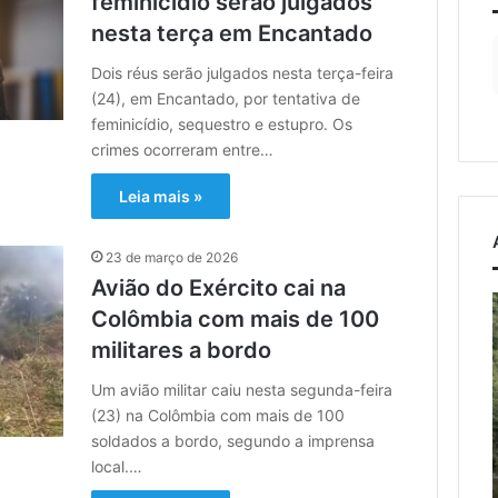
feminicídio serão julgados
nesta terça em Encantado
Dois réus serão julgados nesta terça-feira
(24), em Encantado, por tentativa de
feminicídio, sequestro e estupro. Os
crimes ocorreram entre…
Leia mais »
23 de março de 2026
Avião do Exército cai na
Importação
Colômbia com mais de 100
de
militares a bordo
veículos
chineses
7 de agosto de 2026
Um avião militar caiu nesta segunda-feira
mais
Importação de veículos
(23) na Colômbia com mais de 100
que
chineses mais que dobra e
soldados a bordo, segundo a imprensa
dobra
já supera metade das
osto de 2026
local.…
e
l
a Vicentina do Rio
compras externas do
já