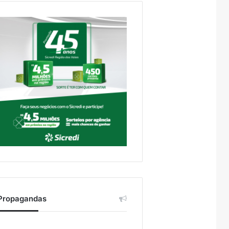
Propagandas