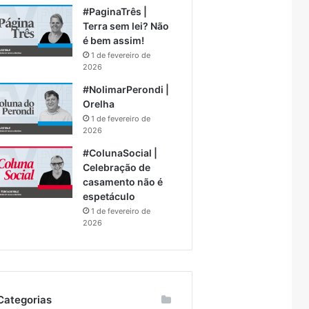
#PaginaTrês |
Terra sem lei? Não
é bem assim!
1 de fevereiro de
2026
#NolimarPerondi |
Orelha
1 de fevereiro de
2026
#ColunaSocial |
Celebração de
casamento não é
espetáculo
1 de fevereiro de
2026
Categorias