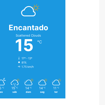
Encantado
Scattered Clouds
15
℃
17º - 13º
81%
1.75 km/h
5
15
14
14
11
℃
℃
℃
℃
℃
sex
sáb
dom
seg
ter