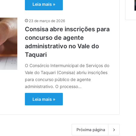
ré
Brasil
Leia mais »
supera
metade
das
23 de março de 2026
compras
Consisa abre inscrições para
externas
do
concurso de agente
Brasil
administrativo no Vale do
Taquari
O Consórcio Intermunicipal de Serviços do
Vale do Taquari (Consisa) abriu inscrições
para concurso público de agente
administrativo. O processo…
Leia mais »
Próxima página