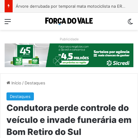
Bebê de um mês se engasga e é socorrido por bombeiros em Teutônia
Menu
Sw
Publicidade
Início
/
Destaques
Destaques
Condutora perde controle do
veículo e invade funerária em
Bom Retiro do Sul