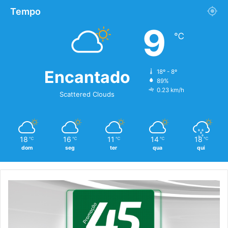
Tempo
9
℃
Encantado
18º - 8º
89%
0.23 km/h
Scattered Clouds
18
16
11
14
18
℃
℃
℃
℃
℃
dom
seg
ter
qua
qui