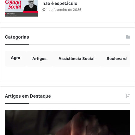
não é espetáculo
1 de fevereiro de 2026
Categorias
Agro
Artigos
Assistência Social
Boulevard
Artigos em Destaque
Nova
Co
lei
os
endurece
ho
penas
da