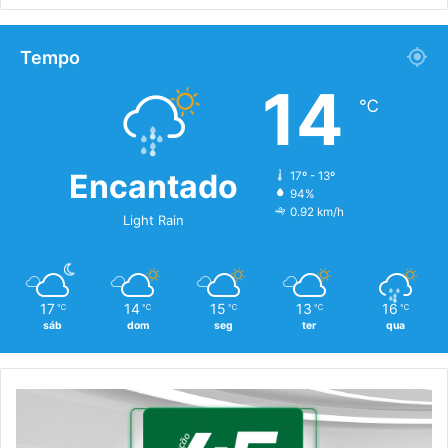
Tempo
14
℃
Encantado
17º - 13º
94%
0.92 km/h
Light Rain
17
14
15
13
16
℃
℃
℃
℃
℃
sáb
dom
seg
ter
qua