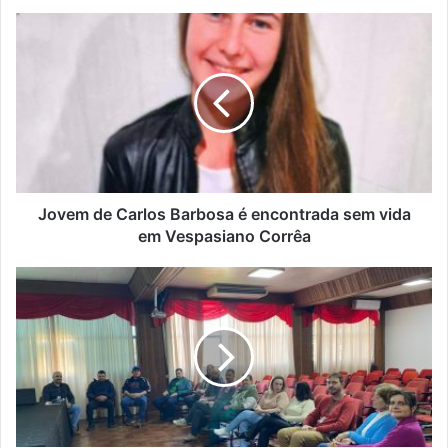
Jovem
de
Carlos
Barbosa
é
encontrada
sem
vida
em
Vespasiano
Jovem de Carlos Barbosa é encontrada sem vida
Corrêa
em Vespasiano Corrêa
Conselho
Municipal
de
Desenvolvimento
Rural
de
Encantado
empossa
novos