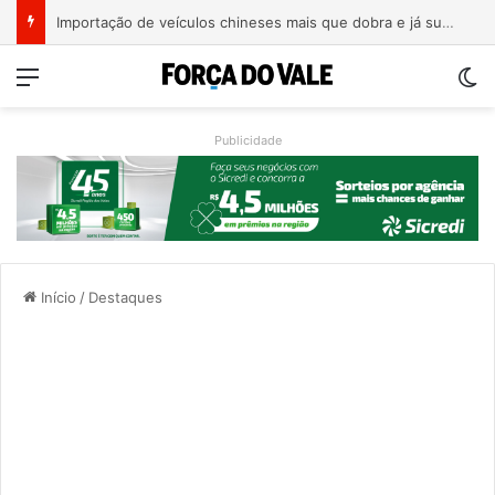
Importação de veículos chineses mais que dobra e já supera metade das compras externas do Brasil
Menu
Sw
Publicidade
Início
/
Destaques