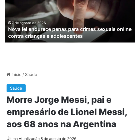
para
tr
crimes
de
sexuais
ba
online
en
7 de agosto de 2026
Nova lei endurece penas para crimes sexuais online
contra
En
contra crianças e adolescentes
crianças
e
e
M
adolescentes