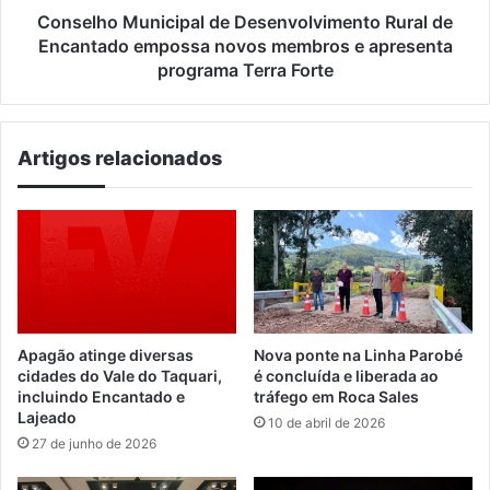
membros
Conselho Municipal de Desenvolvimento Rural de
e
Encantado empossa novos membros e apresenta
apresenta
programa Terra Forte
programa
Terra
Forte
Artigos relacionados
Apagão atinge diversas
Nova ponte na Linha Parobé
cidades do Vale do Taquari,
é concluída e liberada ao
incluindo Encantado e
tráfego em Roca Sales
Lajeado
10 de abril de 2026
27 de junho de 2026