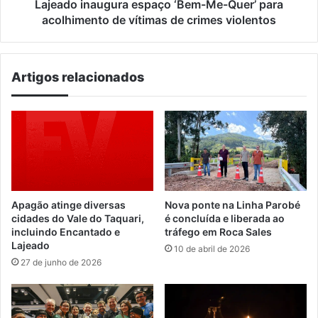
vítimas
Lajeado inaugura espaço ‘Bem-Me-Quer’ para
de
acolhimento de vítimas de crimes violentos
crimes
violentos
Artigos relacionados
Apagão atinge diversas
Nova ponte na Linha Parobé
cidades do Vale do Taquari,
é concluída e liberada ao
incluindo Encantado e
tráfego em Roca Sales
Lajeado
10 de abril de 2026
27 de junho de 2026