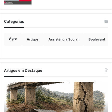
Categorias
Agro
Artigos
Assistência Social
Boulevard
Artigos em Destaque
A
Im
Balsa
de
Vicentina
ve
do
ch
Rio
ma
Guaporé
qu