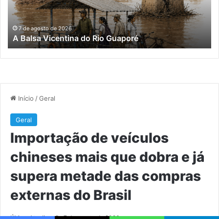
do
e
já
7 de agosto de 2026
A Balsa Vicentina do Rio Guaporé
su
me
da
co
ex
do
Bra