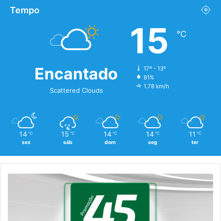
Tempo
15
℃
Encantado
17º - 13º
81%
1.78 km/h
Scattered Clouds
14
15
14
14
11
℃
℃
℃
℃
℃
sex
sáb
dom
seg
ter