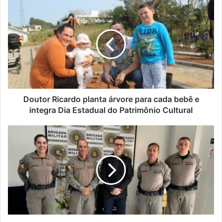
Doutor
Ricardo
planta
árvore
para
cada
bebê
e
integra
Dia
Doutor Ricardo planta árvore para cada bebê e
Estadual
integra Dia Estadual do Patrimônio Cultural
do
Patrimônio
Lajeado
Cultural
inaugura
espaço
‘Bem-
Me-
Quer’
para
acolhimento
de